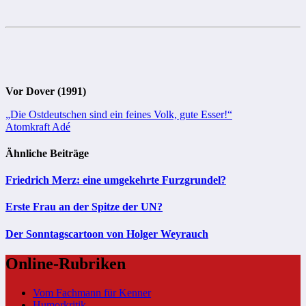
Vor Dover (1991)
Beitragsnavigation
„Die Ostdeutschen sind ein feines Volk, gute Esser!“
Atomkraft Adé
Ähnliche Beiträge
Friedrich Merz: eine umgekehrte Furzgrundel?
Erste Frau an der Spitze der UN?
Der Sonntagscartoon von Holger Weyrauch
Online-Rubriken
Vom Fachmann für Kenner
Humorkritik