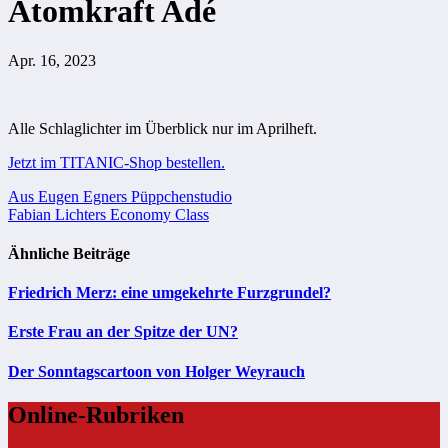
Atomkraft Adé
Apr. 16, 2023
Alle Schlaglichter im Überblick nur im Aprilheft.
Jetzt im TITANIC-Shop bestellen.
Beitragsnavigation
Aus Eugen Egners Püppchenstudio
Fabian Lichters Economy Class
Ähnliche Beiträge
Friedrich Merz: eine umgekehrte Furzgrundel?
Erste Frau an der Spitze der UN?
Der Sonntagscartoon von Holger Weyrauch
Online-Rubriken