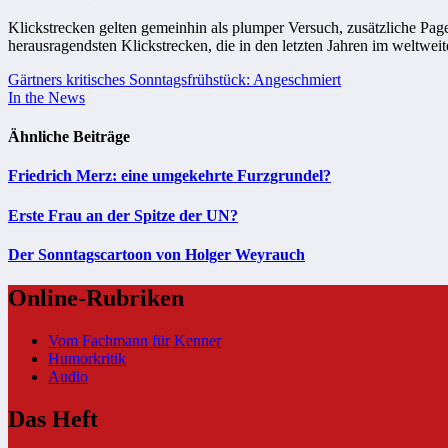
Klickstrecken gelten gemeinhin als plumper Versuch, zusätzliche Pag
herausragendsten Klickstrecken, die in den letzten Jahren im weltwe
Beitragsnavigation
Gärtners kritisches Sonntagsfrühstück: Angeschmiert
In the News
Ähnliche Beiträge
Friedrich Merz: eine umgekehrte Furzgrundel?
Erste Frau an der Spitze der UN?
Der Sonntagscartoon von Holger Weyrauch
Online-Rubriken
Vom Fachmann für Kenner
Humorkritik
Audio
Das Heft