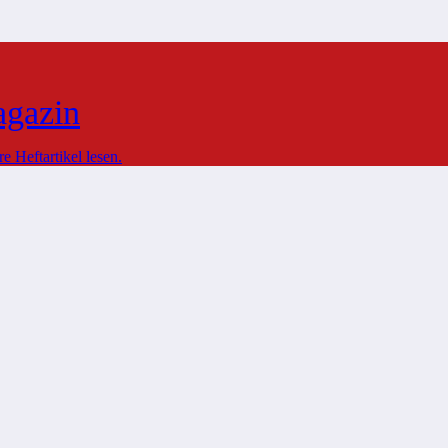
agazin
 Heftartikel lesen.