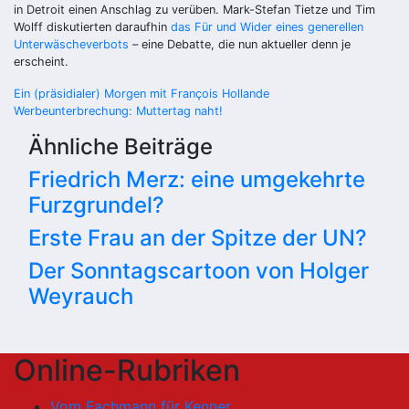
in Detroit einen Anschlag zu verüben. Mark-Stefan Tietze und Tim
Wolff diskutierten daraufhin
das Für und Wider eines generellen
Unterwäscheverbots
– eine Debatte, die nun aktueller denn je
erscheint.
Beitragsnavigation
Ein (präsidialer) Morgen mit François Hollande
Werbeunterbrechung: Muttertag naht!
Ähnliche Beiträge
Friedrich Merz: eine umgekehrte
Furzgrundel?
Erste Frau an der Spitze der UN?
Der Sonntagscartoon von Holger
Weyrauch
Online-Rubriken
Vom Fachmann für Kenner