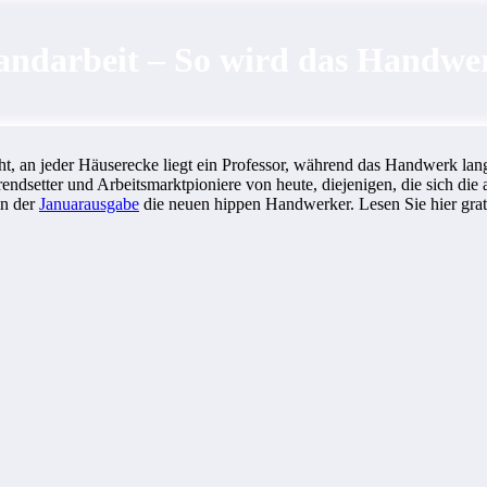
ndarbeit – So wird das Handwer
t, an jeder Häuserecke liegt ein Professor,
während das Handwerk langs
Trendsetter und Arbeitsmarktpioniere von heute, diejenigen, die sich d
in der
Januarausgabe
die neuen hippen Handwerker. Lesen Sie hier gra