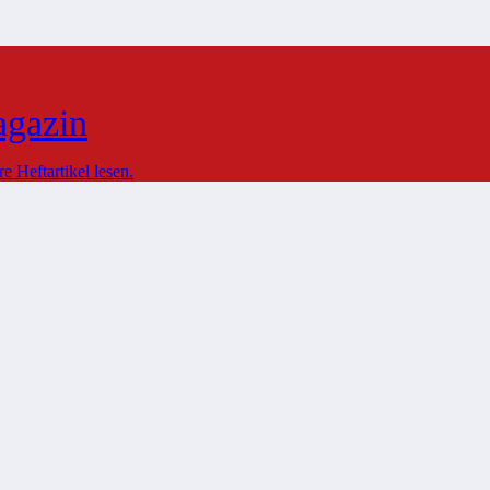
agazin
 Heftartikel lesen.