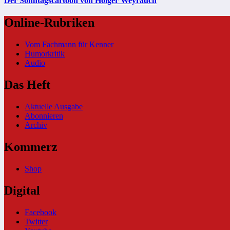
Der Sonntagscartoon von Holger Weyrauch
Online-Rubriken
Vom Fachmann für Kenner
Humorkritik
Audio
Das Heft
Aktuelle Ausgabe
Abonnieren
Archiv
Kommerz
Shop
Digital
Facebook
Twitter