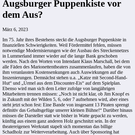
Augsburger Puppenkiste vor
dem Aus?
März 6, 2023
Im 75. Jahr ihres Bestehens steckt die Augsburger Puppenkiste in
finanziellen Schwierigkeiten. Weil Fördermittel fehlen, müssen
notwendige Modernisierungen wie der Ausbau des Streckennetzes
in Lummerland immer wieder auf die lange Bank geschoben
werden. Nach den Worten von Intendant Klaus Marschall, bei dem
alle Fäden des Marionettentheaters zusammenlaufen, haben die von
ihm veranlassten Kostensenkungen auch Auswirkungen auf die
Inszenierungen. Demnächst stehen u.a. „Katze mit Second-Hand-
Hut“ und „Urmel aus dem Discounter-Eis“ auf dem Spielplan.
Ebenso wird man sich dem Leiter zufolge von langjährigen
Mitarbeitern trennen müssen: „Noch ist nicht klar, ob Jim Knopf es
in Zukunft mit der Wilden 5, 6, oder 7 aufnehmen wird, aber eines
steht jetzt schon fest: Eine Bande von insgesamt 13 Piraten sprengt
definitiv das Gehaltsgefüge unserer kleinen Bühne!“ Darüber hinaus
müssen die Darsteller statt wie bisher in Watte gepackt zu werden,
künftig aus einem ganz anderen Holz geschnitzt sein. In der
theatereigenen Werkstatt stapelt sich momentan das billige
Schadholz zur Weiterverarbeitung. Auch über Sponsoring hat