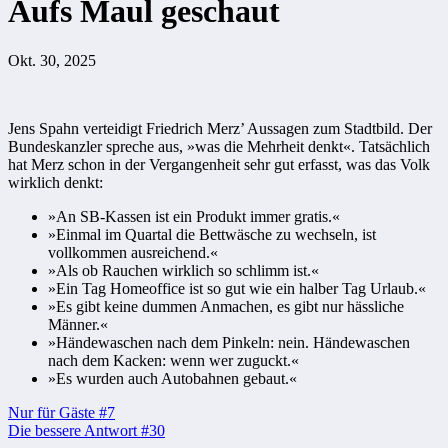
Aufs Maul geschaut
Okt. 30, 2025
Jens Spahn verteidigt Friedrich Merz’ Aussagen zum Stadtbild. Der
Bundeskanzler spreche aus, »was die Mehrheit denkt«. Tatsächlich
hat Merz schon in der Vergangenheit sehr gut erfasst, was das Volk
wirklich denkt:
»An SB-Kassen ist ein Produkt immer gratis.«
»Einmal im Quartal die Bettwäsche zu wechseln, ist
vollkommen ausreichend.«
»Als ob Rauchen wirklich so schlimm ist.«
»Ein Tag Homeoffice ist so gut wie ein halber Tag Urlaub.«
»Es gibt keine dummen Anmachen, es gibt nur hässliche
Männer.«
»Händewaschen nach dem Pinkeln: nein. Händewaschen
nach dem Kacken: wenn wer zuguckt.«
»Es wurden auch Autobahnen gebaut.«
Beitragsnavigation
Nur für Gäste #7
Die bessere Antwort #30