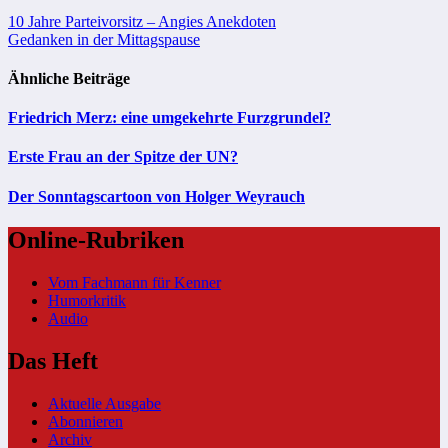
Beitragsnavigation
10 Jahre Parteivorsitz – Angies Anekdoten
Gedanken in der Mittagspause
Ähnliche Beiträge
Friedrich Merz: eine umgekehrte Furzgrundel?
Erste Frau an der Spitze der UN?
Der Sonntagscartoon von Holger Weyrauch
Online-Rubriken
Vom Fachmann für Kenner
Humorkritik
Audio
Das Heft
Aktuelle Ausgabe
Abonnieren
Archiv