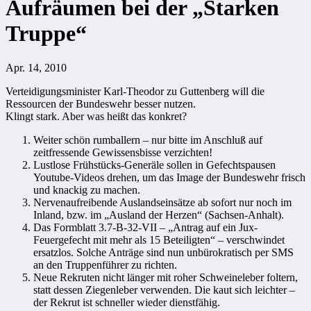
Aufräumen bei der „Starken
Truppe“
Apr. 14, 2010
Verteidigungsminister Karl-Theodor zu Guttenberg will die
Ressourcen der Bundeswehr besser nutzen.
Klingt stark. Aber was heißt das konkret?
Weiter schön rumballern – nur bitte im Anschluß auf
zeitfressende Gewissensbisse verzichten!
Lustlose Frühstücks-Generäle sollen in Gefechtspausen
Youtube-Videos drehen, um das Image der Bundeswehr frisch
und knackig zu machen.
Nervenaufreibende Auslandseinsätze ab sofort nur noch im
Inland, bzw. im „Ausland der Herzen“ (Sachsen-Anhalt).
Das Formblatt 3.7-B-32-VII – „Antrag auf ein Jux-
Feuergefecht mit mehr als 15 Beteiligten“ – verschwindet
ersatzlos. Solche Anträge sind nun unbürokratisch per SMS
an den Truppenführer zu richten.
Neue Rekruten nicht länger mit roher Schweineleber foltern,
statt dessen Ziegenleber verwenden. Die kaut sich leichter –
der Rekrut ist schneller wieder dienstfähig.