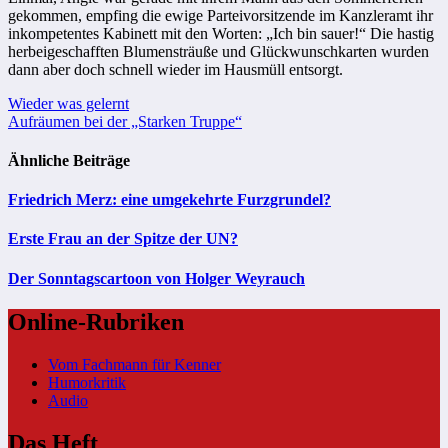
gekommen, empfing die ewige Parteivorsitzende im Kanzleramt ihr
inkompetentes Kabinett mit den Worten: „Ich bin sauer!“ Die hastig
herbeigeschafften Blumensträuße und Glückwunschkarten wurden
dann aber doch schnell wieder im Hausmüll entsorgt.
Beitragsnavigation
Wieder was gelernt
Aufräumen bei der „Starken Truppe“
Ähnliche Beiträge
Friedrich Merz: eine umgekehrte Furzgrundel?
Erste Frau an der Spitze der UN?
Der Sonntagscartoon von Holger Weyrauch
Online-Rubriken
Vom Fachmann für Kenner
Humorkritik
Audio
Das Heft