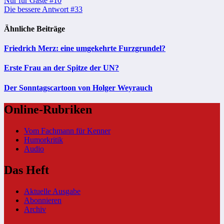
Beitragsnavigation
Nur für Gäste #10
Die bessere Antwort #33
Ähnliche Beiträge
Friedrich Merz: eine umgekehrte Furzgrundel?
Erste Frau an der Spitze der UN?
Der Sonntagscartoon von Holger Weyrauch
Online-Rubriken
Vom Fachmann für Kenner
Humorkritik
Audio
Das Heft
Aktuelle Ausgabe
Abonnieren
Archiv