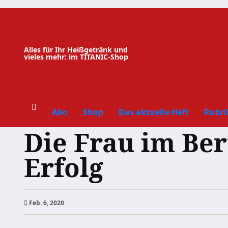
Zum
Inhalt
springen
Alles für Ihr Heißgetränk und
vieles mehr: im TITANIC-Shop
Abo
Shop
Das aktuelle Heft
Rubri
Die Frau im Ber
Erfolg
Feb. 6, 2020