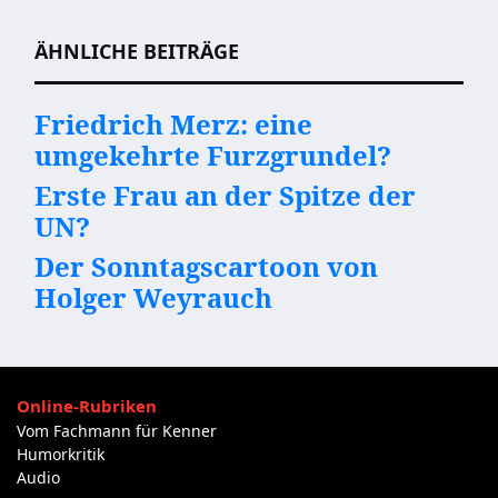
ÄHNLICHE BEITRÄGE
Friedrich Merz: eine
umgekehrte Furzgrundel?
Erste Frau an der Spitze der
UN?
Der Sonntagscartoon von
Holger Weyrauch
Online-Rubriken
Vom Fachmann für Kenner
Humorkritik
Audio