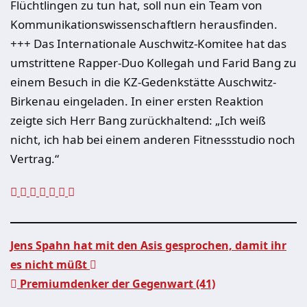
Flüchtlingen zu tun hat, soll nun ein Team von
Kommunikationswissenschaftlern herausfinden.
+++ Das Internationale Auschwitz-Komitee hat das
umstrittene Rapper-Duo Kollegah und Farid Bang zu
einem Besuch in die KZ-Gedenkstätte Auschwitz-
Birkenau eingeladen. In einer ersten Reaktion
zeigte sich Herr Bang zurückhaltend: „Ich weiß
nicht, ich hab bei einem anderen Fitnessstudio noch
Vertrag.“
Jens Spahn hat mit den Asis gesprochen, damit ihr
es nicht müßt
Beitragsnavigation
Premiumdenker der Gegenwart (41)