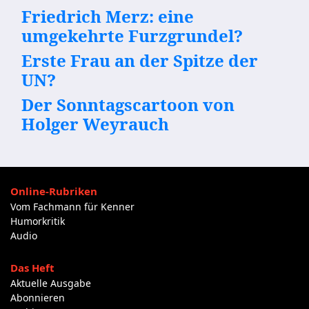
Friedrich Merz: eine
umgekehrte Furzgrundel?
Erste Frau an der Spitze der
UN?
Der Sonntagscartoon von
Holger Weyrauch
Online-Rubriken
Vom Fachmann für Kenner
Humorkritik
Audio
Das Heft
Aktuelle Ausgabe
Abonnieren