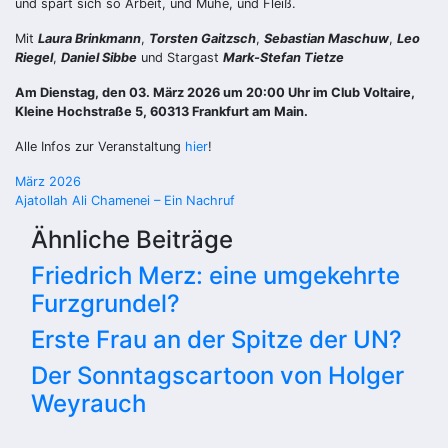
und spart sich so Arbeit, und Mühe, und Fleiß.
Mit
Laura Brinkmann
,
Torsten Gaitzsch
,
Sebastian Maschuw
,
Leo
Riegel
,
Daniel Sibbe
und Stargast
Mark-Stefan Tietze
Am Dienstag, den 03. März 2026 um 20:00 Uhr im Club Voltaire,
Kleine Hochstraße 5, 60313 Frankfurt am Main.
Alle Infos zur Veranstaltung
hier
!
Beitragsnavigation
März 2026
Ajatollah Ali Chamenei – Ein Nachruf
Ähnliche Beiträge
Friedrich Merz: eine umgekehrte
Furzgrundel?
Erste Frau an der Spitze der UN?
Der Sonntagscartoon von Holger
Weyrauch