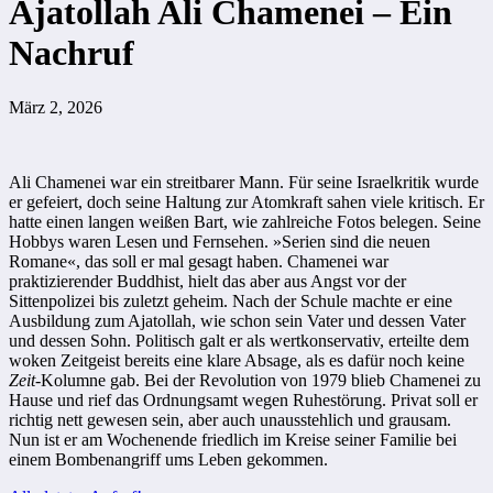
Ajatollah Ali Chamenei – Ein
Nachruf
März 2, 2026
Ali Chamenei war ein streitbarer Mann. Für seine Israelkritik wurde
er gefeiert, doch seine Haltung zur Atomkraft sahen viele kritisch. Er
hatte einen langen weißen Bart, wie zahlreiche Fotos belegen. Seine
Hobbys waren Lesen und Fernsehen. »Serien sind die neuen
Romane«, das soll er mal gesagt haben. Chamenei war
praktizierender Buddhist, hielt das aber aus Angst vor der
Sittenpolizei bis zuletzt geheim. Nach der Schule machte er eine
Ausbildung zum Ajatollah, wie schon sein Vater und dessen Vater
und dessen Sohn. Politisch galt er als wertkonservativ, erteilte dem
woken Zeitgeist bereits eine klare Absage, als es dafür noch keine
Zeit
-Kolumne gab. Bei der Revolution von 1979 blieb Chamenei zu
Hause und rief das Ordnungsamt wegen Ruhestörung. Privat soll er
richtig nett gewesen sein, aber auch unausstehlich und grausam.
Nun ist er am Wochenende friedlich im Kreise seiner Familie bei
einem Bombenangriff ums Leben gekommen.