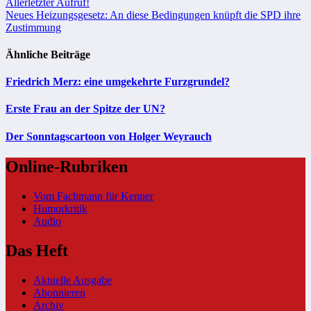
Beitragsnavigation
Allerletzter Aufruf!
Neues Heizungsgesetz: An diese Bedingungen knüpft die SPD ihre
Zustimmung
Ähnliche Beiträge
Friedrich Merz: eine umgekehrte Furzgrundel?
Erste Frau an der Spitze der UN?
Der Sonntagscartoon von Holger Weyrauch
Online-Rubriken
Vom Fachmann für Kenner
Humorkritik
Audio
Das Heft
Aktuelle Ausgabe
Abonnieren
Archiv