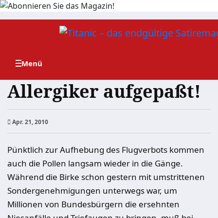
Zum
Inhalt
springen
Allergiker aufgepaßt!
Apr. 21, 2010
Pünktlich zur Aufhebung des Flugverbots kommen
auch die Pollen langsam wieder in die Gänge.
Während die Birke schon gestern mit umstrittenen
Sondergenehmigungen unterwegs war, um
Millionen von Bundesbürgern die ersehnten
Niesanfälle und Triefaugen zu bringen, muß bei