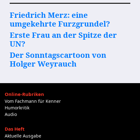
Friedrich Merz: eine
umgekehrte Furzgrundel?
Erste Frau an der Spitze der
UN?
Der Sonntagscartoon von
Holger Weyrauch
Online-Rubriken
Vom Fachmann für Kenner
Humorkritik
Audio
Das Heft
Aktuelle Ausgabe