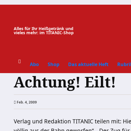
Zum
Inhalt
springen
Alles für Ihr Heißgetränk und
vieles mehr: im TITANIC-Shop
Abo
Shop
Das aktuelle Heft
Rubri
Achtung! Eilt!
Feb. 4, 2009
Verlag und Redaktion TITANIC teilen mit: Hi
völlig aus der Bahn geworfen“, „Der Zug f