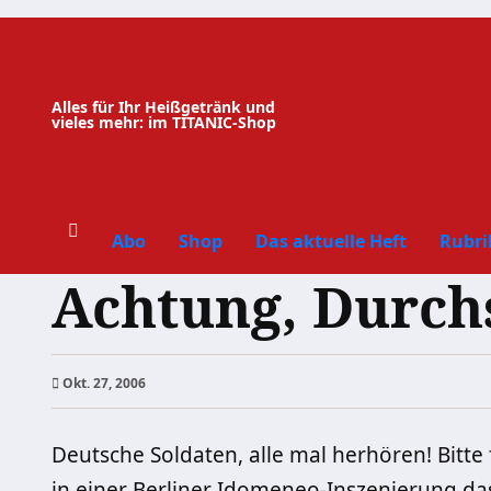
Zum
Inhalt
springen
Alles für Ihr Heißgetränk und
vieles mehr: im TITANIC-Shop
Abo
Shop
Das aktuelle Heft
Rubri
Achtung, Durch
Okt. 27, 2006
Deutsche Soldaten, alle mal herhören! Bitte f
in einer Berliner Idomeneo-Inszenierung d