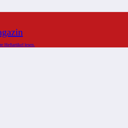
agazin
 Heftartikel lesen.