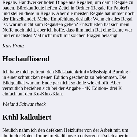
Regale. Handwerker holen Dinge aus Regalen, um damit Regale zu
bauen. Bürokaufleute heften Zettel in Ordner (Regale für Papier!)
und stellen diese in Regale. Aber die meisten Regale hat immer noch
der Einzelhandel. Meine Empfehlung deshalb: Wenn eh alles Regal
ist, warum nicht zum Regalsten gehen? Entschieden hat sich mein
Neffe noch nicht, aber ich hoffe, dass ihm mein Rat eine Lehre war
und er nächstes Mal nicht mich mit solchen Fragen belästigt.
Karl Franz
Hochauflösend
Ich habe mich gefreut, den Südstaatenkrimi »Mississippi Burning«
in einer schmucken neuen Edition geschenkt zu bekommen. Die
Bildqualität war am Ende gar nicht so dolle wie erhofft. Aber
vermutlich beziehen sich bei der Angabe »4K-Edition« drei K
einfach auf den Ku-Klux-Klan.
Wieland Schwanebeck
Kühl kalkuliert
Neulich nahm ich den defekten Heizlüfter von der Arbeit mit, um
ihn in der Roten Tonne im Stadthaus zu entsorgen. Da ich aber in