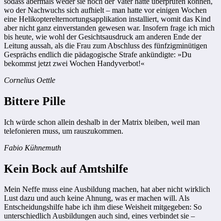
sodass abermals weder sie noch der Vater hätte überprüfen können,
wo der Nachwuchs sich aufhielt – man hatte vor einigen Wochen
eine Helikopterelternortungsapplikation installiert, womit das Kind
aber nicht ganz einverstanden gewesen war. Insofern frage ich mich
bis heute, wie wohl der Gesichtsausdruck am anderen Ende der
Leitung aussah, als die Frau zum Abschluss des fünfzigminütigen
Gesprächs endlich die pädagogische Strafe ankündigte: »Du
bekommst jetzt zwei Wochen Handyverbot!«
Cornelius Oettle
Bittere Pille
Ich würde schon allein deshalb in der Matrix bleiben, weil man
telefonieren muss, um rauszukommen.
Fabio Kühnemuth
Kein Bock auf Amtshilfe
Mein Neffe muss eine Ausbildung machen, hat aber nicht wirklich
Lust dazu und auch keine Ahnung, was er machen will. Als
Entscheidungshilfe habe ich ihm diese Weisheit mitgegeben: So
unterschiedlich Ausbildungen auch sind, eines verbindet sie –