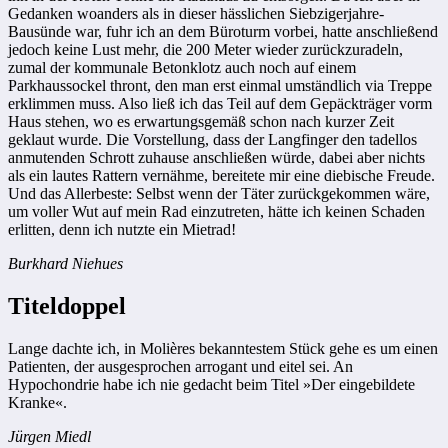
Gedanken woanders als in dieser hässlichen Siebzigerjahre-
Bausünde war, fuhr ich an dem Büroturm vorbei, hatte anschließend
jedoch keine Lust mehr, die 200 Meter wieder zurückzuradeln,
zumal der kommunale Betonklotz auch noch auf einem
Parkhaussockel thront, den man erst einmal umständlich via Treppe
erklimmen muss. Also ließ ich das Teil auf dem Gepäckträger vorm
Haus stehen, wo es erwartungsgemäß schon nach kurzer Zeit
geklaut wurde. Die Vorstellung, dass der Langfinger den tadellos
anmutenden Schrott zuhause anschließen würde, dabei aber nichts
als ein lautes Rattern vernähme, bereitete mir eine diebische Freude.
Und das Allerbeste: Selbst wenn der Täter zurückgekommen wäre,
um voller Wut auf mein Rad einzutreten, hätte ich keinen Schaden
erlitten, denn ich nutzte ein Mietrad!
Burkhard Niehues
Titeldoppel
Lange dachte ich, in Molières bekanntestem Stück gehe es um einen
Patienten, der ausgesprochen arrogant und eitel sei. An
Hypochondrie habe ich nie gedacht beim Titel »Der eingebildete
Kranke«.
Jürgen Miedl