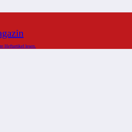
agazin
 Heftartikel lesen.