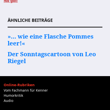
No gol!
Beitragsnavigation
ÄHNLICHE BEITRÄGE
»… wie eine Flasche Pommes
leer!«
Der Sonntagscartoon von Leo
Riegel
Online-Rubriken
Vom Fachmann für Kenner
Humorkritik
Audio