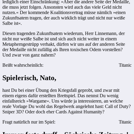
lediglich einer Einschränkung: »Aber die andere Seite der Medaille,
die muss jetzt folgen. Ansonsten wird auch das viele Geld nicht
nutzen.« Der kommende Koalitionsvertrag müsse nämlich »einen
Zukunftsatem tragen, der auch wirklich trägt und nicht nur weiße
Salbe ist«.
Diesen tragenden Zukunftsatem wiederum, Herr Linnemann, der
nicht nur weiße Salbe ist und sich auch nicht weiter in einem
Metapherngestrüpp verhakt, dürfen wir uns auf der anderen Seite
der Medaille nicht zufällig als Ihren toxischen Odem vorstellen?
Und zwar von ganz nahem?
Beißt wahrscheinlich:
Titanic
Spielerisch, Nato,
hast Du bei einer Übung den Kriegsfall geprobt, und zwar mit
einem eigens dafür erstellten Brettspiel. Das nennst Du wenig
einfallsreich »Wargame«. Uns würde ja interessieren, an welche
reale Vorlage Du wohl das Regelwerk angelehnt hast: Call of Duty?
Sniper 3D? Oder doch eher Cards Against Humanity?
Fragt natürlich nur im Spiel:
Titanic