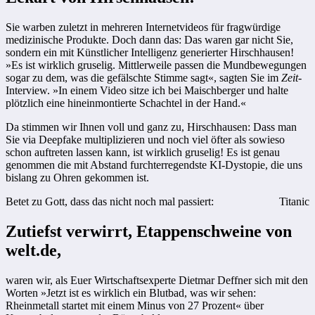
Sie warben zuletzt in mehreren Internetvideos für fragwürdige
medizinische Produkte. Doch dann das: Das waren gar nicht Sie,
sondern ein mit Künstlicher Intelligenz generierter Hirschhausen!
»Es ist wirklich gruselig. Mittlerweile passen die Mundbewegungen
sogar zu dem, was die gefälschte Stimme sagt«, sagten Sie im
Zeit
-
Interview. »In einem Video sitze ich bei Maischberger und halte
plötzlich eine hineinmontierte Schachtel in der Hand.«
Da stimmen wir Ihnen voll und ganz zu, Hirschhausen: Dass man
Sie via Deepfake multiplizieren und noch viel öfter als sowieso
schon auftreten lassen kann, ist wirklich gruselig! Es ist genau
genommen die mit Abstand furchterregendste KI-Dystopie, die uns
bislang zu Ohren gekommen ist.
Betet zu Gott, dass das nicht noch mal passiert:
Titanic
Zutiefst verwirrt, Etappenschweine von
welt.de,
waren wir, als Euer Wirtschaftsexperte Dietmar Deffner sich mit den
Worten »Jetzt ist es wirklich ein Blutbad, was wir sehen:
Rheinmetall startet mit einem Minus von 27 Prozent« über