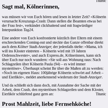
Titanic
Sagt mal, Kölnerinnen,
was müssen wir von Euch hören und lesen in letzter Zeit? »Kölnerin
verursacht Kreuzungs-Crash: Dann stellen die Beamten etwas bei
der Frau fest«, verkündet clickbaitend und mit fragwürdiger
Interpunktion
Tag24
.
Eine andere von Euch konfrontierte kürzlich ihre Eltern mit einem
erschreckenden Coming-out und steckte das Ganze offenbar direkt
auch dem
Kölner
Stadt-Anzeiger,
der jedenfalls titelte: »Mama, ich
will ins Kloster eintreten – Kölnerin wird mit 19 Jahren
Ordensschwester«, und auch Express.de, Kölnerinnen, kann sich
über Euch nur noch wundern: »Sie soll aus Wohnung raus: Nach
Schlagzeilen über Kölnerin Paula (94) – es wird immer
mysteriöser«. Überhaupt scheint Ihr über die Maßen alt zu werden:
»Noch im eigenen Haus: 100jährige Kölnerin schwört auf Arbeit –
und Eierlikör«, meldet anerkennend wiederum der
Stadt-Anzeiger
.
Und da schließt sich dann doch, mit Ausnahme der Sache mit der
Arbeit, dem Crash, den mysteriösen Schlagzeilen und dem Kloster,
Eierlikör schlürfend ganz gern an:
Titanic
Prost Mahlzeit, liebe Fernsehköche!