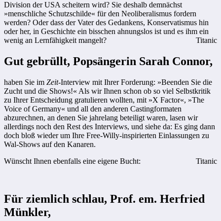
Division der USA scheitern wird? Sie deshalb demnächst
»menschliche Schutzschilde« für den Neoliberalismus fordern
werden? Oder dass der Vater des Gedankens, Konservatismus hin
oder her, in Geschichte ein bisschen ahnungslos ist und es ihm ein
wenig an Lernfähigkeit mangelt?
Titanic
Gut gebrüllt, Popsängerin Sarah Connor,
haben Sie im
Zeit
-Interview mit Ihrer Forderung: »Beenden Sie die
Zucht und die Shows!« Als wir Ihnen schon ob so viel Selbstkritik
zu Ihrer Entscheidung gratulieren wollten, mit »X Factor«, »The
Voice of Germany« und all den anderen Castingformaten
abzurechnen, an denen Sie jahrelang beteiligt waren, lasen wir
allerdings noch den Rest des Interviews, und siehe da: Es ging dann
doch bloß wieder um Ihre Free-Willy-inspirierten Einlassungen zu
Wal-Shows auf den Kanaren.
Wünscht Ihnen ebenfalls eine eigene Bucht:
Titanic
Für ziemlich schlau, Prof. em. Herfried
Münkler,