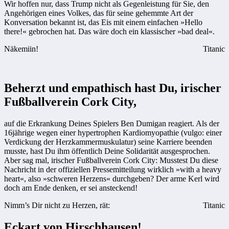
Wir hoffen nur, dass Trump nicht als Gegenleistung für Sie, den
Angehörigen eines Volkes, das für seine gehemmte Art der
Konversation bekannt ist, das Eis mit einem einfachen »Hello
there!« gebrochen hat. Das wäre doch ein klassischer »bad deal«.
Näkemiin!
Titanic
Beherzt und empathisch hast Du, irischer
Fußballverein Cork City,
auf die Erkrankung Deines Spielers Ben Dumigan reagiert. Als der
16jährige wegen einer hypertrophen Kardiomyopathie (vulgo: einer
Verdickung der Herzkammermuskulatur) seine Karriere beenden
musste, hast Du ihm öffentlich Deine Solidarität ausgesprochen.
Aber sag mal, irischer Fußballverein Cork City: Musstest Du diese
Nachricht in der offiziellen Pressemitteilung wirklich »with a heavy
heart«, also »schweren Herzens« durchgeben? Der arme Kerl wird
doch am Ende denken, er sei ansteckend!
Nimm’s Dir nicht zu Herzen, rät:
Titanic
Eckart von Hirschhausen!