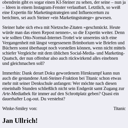
obendrein gibt es sogar einen KI-Steiner zu sehen, der seine – nun ja
– Ideen in einem Instagram-Fenster verlautbart. Letztlich, so weiß
eine Expertin für Marketingstrategien und Influencertum zu
berichten, sei auch Steiner »ein Marketingstratege« gewesen.
Steiner habe sich etwa mit Nietzsche-Zitaten »geschmückt. Heute
würde man das einen Repost nennen«, so die Expertin weiter. Denn
wie sollten Otto-Normal-Internet-Trottel wie unsereins sich eine
Vergangenheit mit längst vergessenem Brimborium wie Briefen und
Büchern sonst überhaupt noch vorstellen können, wenn nicht mittels
schiefer Vergleiche mit dem üblichen Social-Media- und Marketing-
Quatsch, der nun offenbar also auch rückwirkend alles einebnen
und gleichmachen soll?
Immerhin: Dank derart Doku gewordenem Hirnkrampf kann nun
auch die gestandene Anti-Steiner-Fraktion bei Titanic schon etwas
mehr mit seiner Denkschule anfangen: Wer möchte nach diesen
eineinhalb Stunden schließlich nicht sein Endgerät samt Zugang zur
Arte
-Mediathek für immer auf den Schrottplatz geben? Quasi ein
dauerhafter Log-out. Du verstehst?
Winke-Smiley von:
Titanic
Jan Ullrich!