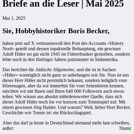
Briefe an die Leser | Mai 2025
Mai 1, 2025
Sie, Hobbyhistoriker Boris Becker,
haben jetzt auf X vertrauensvoll den Post des Accounts »History
Nerd« geteilt und dessen topaktuelle Behauptung, ein gewisser
Adolf Hitler sei gar nicht 1945 im Führerbunker gestorben, sondern
lebte noch in den fünfziger Jahren putzmunter in Südamerika.
Das berichtet die
Jüdische Allgemeine,
und die ist in Sachen
»Hitler« womöglich nicht ganz so unbefangen wie Sie. Nun ist uns
dieser Herr Hitler nicht persönlich bekannt, sondern lediglich vom
Hörensagen, aber da wir immerhin Sie vom Sehenhören kennen,
möchten wir mit Ihnen und Ihren 640 000 Followern auch etwas
teilen: Wir wissen aus absolut mitteilenswerter Quelle, dass sich
dieser Adolf Hitler noch bis vor kurzem zum Tennisspiel traf. Mit
einem gewissen Jörg Haider. Und warum? Weil, lieber Herr Becker,
Geschichte wie Tennis ist: ein Rückschlagspiel.
Aber das darf ja heute in Deutschland niemand mehr laut schreiben,
außer:
Titanic