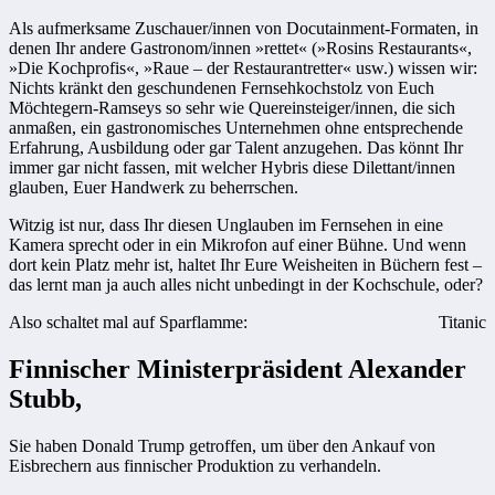
Als aufmerksame Zuschauer/innen von Docutainment-Formaten, in
denen Ihr andere Gastronom/innen »rettet« (»Rosins Restaurants«,
»Die Kochprofis«, »Raue – der Restaurantretter« usw.) wissen wir:
Nichts kränkt den geschundenen Fernsehkochstolz von Euch
Möchtegern-Ramseys so sehr wie Quereinsteiger/innen, die sich
anmaßen, ein gastronomisches Unternehmen ohne entsprechende
Erfahrung, Ausbildung oder gar Talent anzugehen. Das könnt Ihr
immer gar nicht fassen, mit welcher Hybris diese Dilettant/innen
glauben, Euer Handwerk zu beherrschen.
Witzig ist nur, dass Ihr diesen Unglauben im Fernsehen in eine
Kamera sprecht oder in ein Mikrofon auf einer Bühne. Und wenn
dort kein Platz mehr ist, haltet Ihr Eure Weisheiten in Büchern fest –
das lernt man ja auch alles nicht unbedingt in der Kochschule, oder?
Also schaltet mal auf Sparflamme:
Titanic
Finnischer Ministerpräsident Alexander
Stubb,
Sie haben Donald Trump getroffen, um über den Ankauf von
Eisbrechern aus finnischer Produktion zu verhandeln.