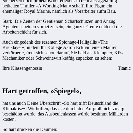
Sie derzeit noch proletarischer erleben: In dem aussagekräftig
betitelten Thriller »A Working Man« schafft Ihre Figur, ein
ehemaliger Royal Marine, nämlich als Vorarbeiter aufm Bau.
Stark! Die Zeiten der Gentleman-Scharfschützen und Anzug-
Agenten scheinen vorbei zu sein, ein ganzes Genre entdeckt die
Arbeiterschicht für sich.
Auch eingedenk des rezenten Spionage-Halligallis »The
Bricklayer«, in dem Ihr Kollege Aaron Eckhart einen Maurer
verkörperte, freut sich schon darauf, Sie bald als Klempner, Kfz-
Mechaniker oder Schweinewirt kräftig zupacken zu sehen:
Ihre Klassengenossin
Titanic
Hart getroffen, »Spiegel«,
hat uns auch Deine Überschrift »So hart trifft Deutschland die
Klimakrise«! Wir hoffen, dass sie durch den Aufprall nicht zu arg
beschädigt wurde, das Ausbeulenlassen würde bestimmt Milliarden
kosten.
So hart drücken die Daumen: