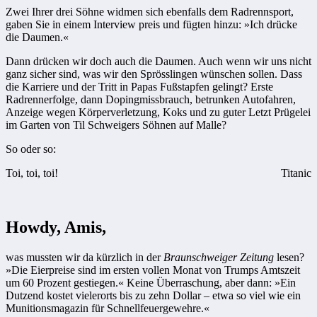
Zwei Ihrer drei Söhne widmen sich ebenfalls dem Radrennsport,
gaben Sie in einem Interview preis und fügten hinzu: »Ich drücke
die Daumen.«
Dann drücken wir doch auch die Daumen. Auch wenn wir uns nicht
ganz sicher sind, was wir den Sprösslingen wünschen sollen. Dass
die Karriere und der Tritt in Papas Fußstapfen gelingt? Erste
Radrennerfolge, dann Dopingmissbrauch, betrunken Autofahren,
Anzeige wegen Körperverletzung, Koks und zu guter Letzt Prügelei
im Garten von Til Schweigers Söhnen auf Malle?
So oder so:
Toi, toi, toi!
Titanic
Howdy, Amis,
was mussten wir da kürzlich in der
Braunschweiger Zeitung
lesen?
»Die Eierpreise sind im ersten vollen Monat von Trumps Amtszeit
um 60 Prozent gestiegen.« Keine Überraschung, aber dann: »Ein
Dutzend kostet vielerorts bis zu zehn Dollar – etwa so viel wie ein
Munitionsmagazin für Schnellfeuergewehre.«