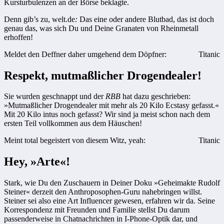
Kursturbulenzen an der Börse beklagte.
Denn gib’s zu, welt.de
:
Das eine oder andere Blutbad, das ist doch
genau das, was sich Du und Deine Granaten von Rheinmetall
erhoffen!
Meldet den Deffner daher umgehend dem Döpfner:
Titanic
Respekt, mutmaßlicher Drogendealer!
Sie wurden geschnappt und der
RBB
hat dazu geschrieben:
»Mutmaßlicher Drogendealer mit mehr als 20 Kilo Ecstasy gefasst.«
Mit 20 Kilo intus noch gefasst? Wir sind ja meist schon nach dem
ersten Teil vollkommen aus dem Häuschen!
Meint total begeistert von diesem Witz, yeah:
Titanic
Hey, »Arte«!
Stark, wie Du den Zuschauern in Deiner Doku »Geheimakte Rudolf
Steiner« derzeit den Anthroposophen-Guru nahebringen willst.
Steiner sei also eine Art Influencer gewesen, erfahren wir da. Seine
Korrespondenz mit Freunden und Familie stellst Du darum
passenderweise in Chatnachrichten in I-Phone-Optik dar, und