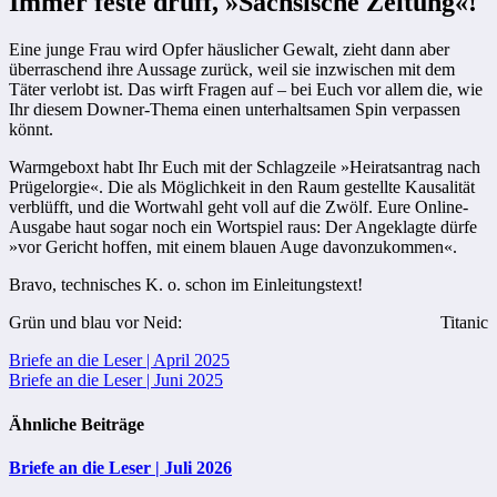
Immer feste druff, »Sächsische Zeitung«!
Eine junge Frau wird Opfer häuslicher Gewalt, zieht dann aber
überraschend ihre Aussage zurück, weil sie inzwischen mit dem
Täter verlobt ist. Das wirft Fragen auf – bei Euch vor allem die, wie
Ihr diesem Downer-Thema einen unterhaltsamen Spin verpassen
könnt.
Warmgeboxt habt Ihr Euch mit der Schlagzeile »Heiratsantrag nach
Prügelorgie«. Die als Möglichkeit in den Raum gestellte Kausalität
verblüfft, und die Wortwahl geht voll auf die Zwölf. Eure Online-
Ausgabe haut sogar noch ein Wortspiel raus: Der Angeklagte dürfe
»vor Gericht hoffen, mit einem blauen Auge davonzukommen«.
Bravo, technisches K. o. schon im Einleitungstext!
Grün und blau vor Neid:
Titanic
Beitragsnavigation
Briefe an die Leser | April 2025
Briefe an die Leser | Juni 2025
Ähnliche Beiträge
Briefe an die Leser | Juli 2026