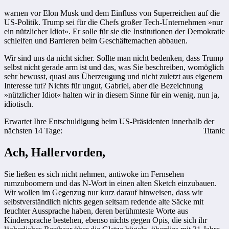
warnen vor Elon Musk und dem Einfluss von Superreichen auf die
US-Politik. Trump sei für die Chefs großer Tech-Unternehmen »nur
ein nützlicher Idiot«. Er solle für sie die Institutionen der Demokratie
schleifen und Barrieren beim Geschäftemachen abbauen.
Wir sind uns da nicht sicher. Sollte man nicht bedenken, dass Trump
selbst nicht gerade arm ist und das, was Sie beschreiben, womöglich
sehr bewusst, quasi aus Überzeugung und nicht zuletzt aus eigenem
Interesse tut? Nichts für ungut, Gabriel, aber die Bezeichnung
»nützlicher Idiot« halten wir in diesem Sinne für ein wenig, nun ja,
idiotisch.
Erwartet Ihre Entschuldigung beim US-Präsidenten innerhalb der
nächsten 14 Tage:
Titanic
Ach, Hallervorden,
Sie ließen es sich nicht nehmen, antiwoke im Fernsehen
rumzuboomern und das N-Wort in einen alten Sketch einzubauen.
Wir wollen im Gegenzug nur kurz darauf hinweisen, dass wir
selbstverständlich nichts gegen seltsam redende alte Säcke mit
feuchter Aussprache haben, deren berühmteste Worte aus
Kindersprache bestehen, ebenso nichts gegen Opis, die sich ihr