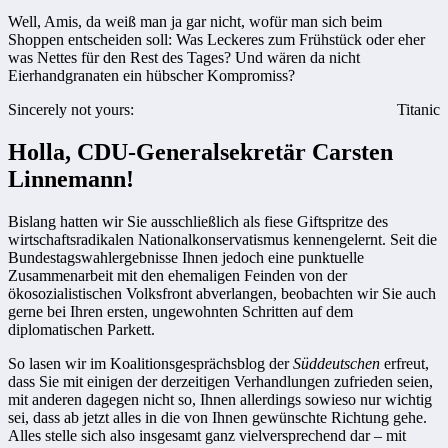
Well, Amis, da weiß man ja gar nicht, wofür man sich beim
Shoppen entscheiden soll: Was Leckeres zum Frühstück oder eher
was Nettes für den Rest des Tages? Und wären da nicht
Eierhandgranaten ein hübscher Kompromiss?
Sincerely not yours:
Titanic
Holla, CDU-Generalsekretär Carsten
Linnemann!
Bislang hatten wir Sie ausschließlich als fiese Giftspritze des
wirtschaftsradikalen Nationalkonservatismus kennengelernt. Seit die
Bundestagswahlergebnisse Ihnen jedoch eine punktuelle
Zusammenarbeit mit den ehemaligen Feinden von der
ökosozialistischen Volksfront abverlangen, beobachten wir Sie auch
gerne bei Ihren ersten, ungewohnten Schritten auf dem
diplomatischen Parkett.
So lasen wir im Koalitionsgesprächsblog der
Süddeutschen
erfreut,
dass Sie mit einigen der derzeitigen Verhandlungen zufrieden seien,
mit anderen dagegen nicht so, Ihnen allerdings sowieso nur wichtig
sei, dass ab jetzt alles in die von Ihnen gewünschte Richtung gehe.
Alles stelle sich also insgesamt ganz vielversprechend dar – mit