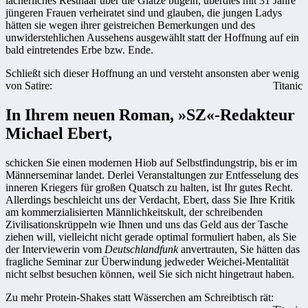
lächerliches Resthaar über die Glatze bügeln, überdies mit 31 Jahre
jüngeren Frauen verheiratet sind und glauben, die jungen Ladys
hätten sie wegen ihrer geistreichen Bemerkungen und des
unwiderstehlichen Aussehens ausgewählt statt der Hoffnung auf ein
bald eintretendes Erbe bzw. Ende.
Schließt sich dieser Hoffnung an und versteht ansonsten aber wenig
von Satire:
Titanic
In Ihrem neuen Roman, »SZ«-Redakteur
Michael Ebert,
schicken Sie einen modernen Hiob auf Selbstfindungstrip, bis er im
Männerseminar landet. Derlei Veranstaltungen zur Entfesselung des
inneren Kriegers für großen Quatsch zu halten, ist Ihr gutes Recht.
Allerdings beschleicht uns der Verdacht, Ebert, dass Sie Ihre Kritik
am kommerzialisierten Männlichkeitskult, der schreibenden
Zivilisationskrüppeln wie Ihnen und uns das Geld aus der Tasche
ziehen will, vielleicht nicht gerade optimal formuliert haben, als Sie
der Interviewerin vom
Deutschlandfunk
anvertrauten, Sie hätten das
fragliche Seminar zur Überwindung jedweder Weichei-Mentalität
nicht selbst besuchen können, weil Sie sich nicht hingetraut haben.
Zu mehr Protein-Shakes statt Wässerchen am Schreibtisch rät: