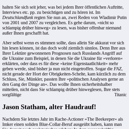
halten Sie sich seit jeher, was bei jedem Ihrer öffentlichen Auftritte,
Interviews etc. pp. zu besichtigen und zu hören ist. Im
Deutschlandfunk
regten Sie nun an, zwei Reden von Wladimir Putin
von 2001 und 2007 zu vergleichen. Es gehe darum, »nicht so
schlampig drüber hinweg« zu lesen, was bisher offenbar niemand
außer Ihnen geschafft hat.
Aber selbst wenn es stimmen sollte, dass allein Sie akkurat vor sich
hin lesen können, ist das doch wohl ziemlich sinnlos. Denn Ihre aus
Ihrer Lektüre gewonnenen Prognosen nach Russlands Angriff auf
die Ukraine zum Beispiel, in denen Sie die Ukraine für »verloren«
erklärten, oder dass es für diese »keine Eigenstaatlichkeit« mehr
geben werde, sind bisher ja nun nicht eingetroffen. Sogar die
FAZ
,
nicht gerade der Hort der Obrigkeiten-Schelte, kam kürzlich zu dem
Schluss, Sie, Münkler, passten Ihre »politischen Analysen gerne an
den Gang der Dinge an«. Das wollte Ihnen sicherheitshalber
mitteilen, nicht dass Sie schlampig drüber hinweglesen, Ihre stets
sorgfältige
Titanic
Jason Statham, alter Haudrauf!
Nachdem Sie letztes Jahr im Rache-Actioner »The Beekeeper« als
Imker einen soliden Blue-Collar-Beruf ausgeübt haben, kann man