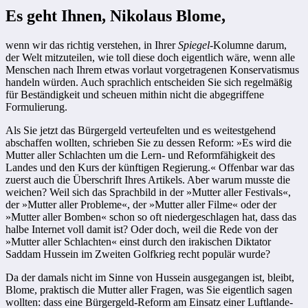
Es geht Ihnen, Nikolaus Blome,
wenn wir das richtig verstehen, in Ihrer
Spiegel
-Kolumne darum,
der Welt mitzuteilen, wie toll diese doch eigentlich wäre, wenn alle
Menschen nach Ihrem etwas vorlaut vorgetragenen Konservatismus
handeln würden. Auch sprachlich entscheiden Sie sich regelmäßig
für Beständigkeit und scheuen mithin nicht die abgegriffene
Formulierung.
Als Sie jetzt das Bürgergeld verteufelten und es weitestgehend
abschaffen wollten, schrieben Sie zu dessen Reform: »Es wird die
Mutter aller Schlachten um die Lern- und Reformfähigkeit des
Landes und den Kurs der künftigen Regierung.« Offenbar war das
zuerst auch die Überschrift Ihres Artikels. Aber warum musste die
weichen? Weil sich das Sprachbild in der »Mutter aller Festivals«,
der »Mutter aller Probleme«, der »Mutter aller Filme« oder der
»Mutter aller Bomben« schon so oft niedergeschlagen hat, dass das
halbe Internet voll damit ist? Oder doch, weil die Rede von der
»Mutter aller Schlachten« einst durch den irakischen Diktator
Saddam Hussein im Zweiten Golfkrieg recht populär wurde?
Da der damals nicht im Sinne von Hussein ausgegangen ist, bleibt,
Blome, praktisch die Mutter aller Fragen, was Sie eigentlich sagen
wollten: dass eine Bürgergeld-Reform am Einsatz einer Luftlande-