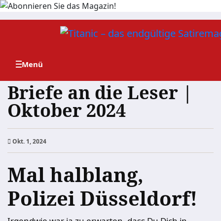
Zum
Inhalt
springen
Briefe an die Leser |
Oktober 2024
Okt. 1, 2024
Mal halblang,
Polizei Düsseldorf!
Irgendwie war ja zu erwarten, dass Du Dich in