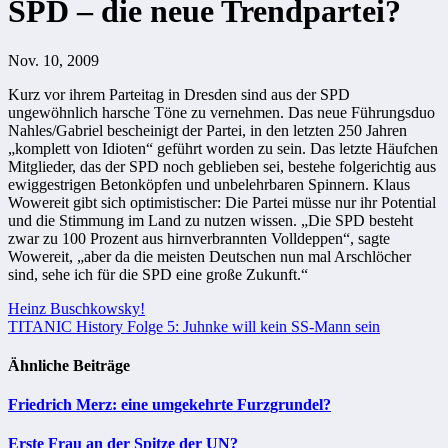
SPD – die neue Trendpartei?
Nov. 10, 2009
Kurz vor ihrem Parteitag in Dresden sind aus der SPD
ungewöhnlich harsche Töne zu vernehmen. Das neue Führungsduo
Nahles/Gabriel bescheinigt der Partei, in den letzten 250 Jahren
„komplett von Idioten“ geführt worden zu sein. Das letzte Häufchen
Mitglieder, das der SPD noch geblieben sei, bestehe folgerichtig aus
ewiggestrigen Betonköpfen und unbelehrbaren Spinnern. Klaus
Wowereit gibt sich optimistischer: Die Partei müsse nur ihr Potential
und die Stimmung im Land zu nutzen wissen. „Die SPD besteht
zwar zu 100 Prozent aus hirnverbrannten Volldeppen“, sagte
Wowereit, „aber da die meisten Deutschen nun mal Arschlöcher
sind, sehe ich für die SPD eine große Zukunft.“
Beitragsnavigation
Heinz Buschkowsky!
TITANIC History Folge 5: Juhnke will kein SS-Mann sein
Ähnliche Beiträge
Friedrich Merz: eine umgekehrte Furzgrundel?
Erste Frau an der Spitze der UN?