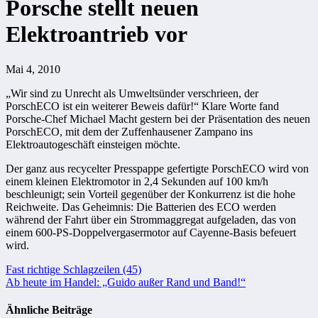
Porsche stellt neuen
Elektroantrieb vor
Mai 4, 2010
„Wir sind zu Unrecht als Umweltsünder verschrieen, der
PorschECO ist ein weiterer Beweis dafür!“ Klare Worte fand
Porsche-Chef Michael Macht gestern bei der Präsentation des neuen
PorschECO, mit dem der Zuffenhausener Zampano ins
Elektroautogeschäft einsteigen möchte.
Der ganz aus recycelter Presspappe gefertigte PorschECO wird von
einem kleinen Elektromotor in 2,4 Sekunden auf 100 km/h
beschleunigt; sein Vorteil gegenüber der Konkurrenz ist die hohe
Reichweite. Das Geheimnis: Die Batterien des ECO werden
während der Fahrt über ein Strommaggregat aufgeladen, das von
einem 600-PS-Doppelvergasermotor auf Cayenne-Basis befeuert
wird.
Beitragsnavigation
Fast richtige Schlagzeilen (45)
Ab heute im Handel: „Guido außer Rand und Band!“
Ähnliche Beiträge