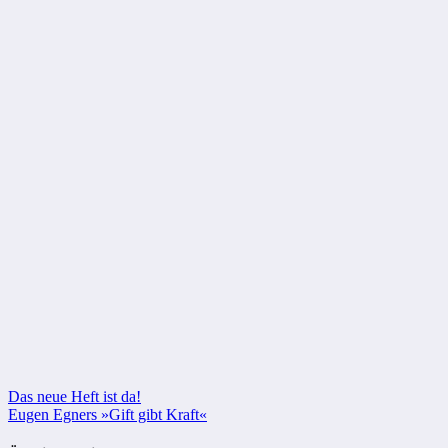
Beitragsnavigation
Das neue Heft ist da!
Eugen Egners »Gift gibt Kraft«