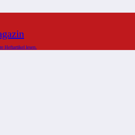
agazin
 Heftartikel lesen.