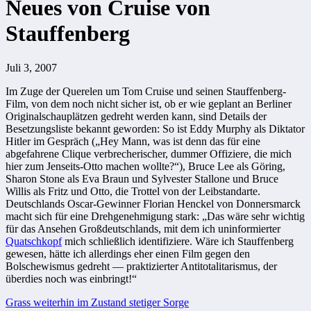
Neues von Cruise von
Stauffenberg
Juli 3, 2007
Im Zuge der Querelen um Tom Cruise und seinen Stauffenberg-
Film, von dem noch nicht sicher ist, ob er wie geplant an Berliner
Originalschauplätzen gedreht werden kann, sind Details der
Besetzungsliste bekannt geworden: So ist Eddy Murphy als Diktator
Hitler im Gespräch („Hey Mann, was ist denn das für eine
abgefahrene Clique verbrecherischer, dummer Offiziere, die mich
hier zum Jenseits-Otto machen wollte?“), Bruce Lee als Göring,
Sharon Stone als Eva Braun und Sylvester Stallone und Bruce
Willis als Fritz und Otto, die Trottel von der Leibstandarte.
Deutschlands Oscar-Gewinner Florian Henckel von Donnersmarck
macht sich für eine Drehgenehmigung stark: „Das wäre sehr wichtig
für das Ansehen Großdeutschlands, mit dem ich uninformierter
Quatschkopf
mich schließlich identifiziere. Wäre ich Stauffenberg
gewesen, hätte ich allerdings eher einen Film gegen den
Bolschewismus gedreht — praktizierter Antitotalitarismus, der
überdies noch was einbringt!“
Beitragsnavigation
Grass weiterhin im Zustand stetiger Sorge