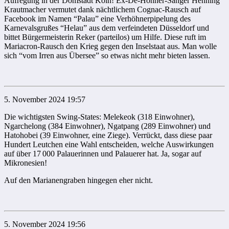
Aufregung in der Domstadt Köln! Ex-De-Höhner-Sänger Henning
Krautmacher vermutet dank nächtlichem Cognac-Rausch auf
Facebook im Namen “Palau” eine Verhöhnerpipelung des
Karnevalsgrußes “Helau” aus dem verfeindeten Düsseldorf und
bittet Bürgermeisterin Reker (parteilos) um Hilfe. Diese ruft im
Mariacron-Rausch den Krieg gegen den Inselstaat aus. Man wolle
sich “vom Irren aus Übersee” so etwas nicht mehr bieten lassen.
5. November 2024 19:57
Die wichtigsten Swing-States: Melekeok (318 Einwohner),
Ngarchelong (384 Einwohner), Ngatpang (289 Einwohner) und
Hatohobei (39 Einwohner, eine Ziege). Verrückt, dass diese paar
Hundert Leutchen eine Wahl entscheiden, welche Auswirkungen
auf über 17 000 Palauerinnen und Palauerer hat. Ja, sogar auf
Mikronesien!
Auf den Marianengraben hingegen eher nicht.
5. November 2024 19:56