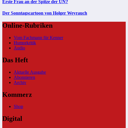
Erste Frau an der Spitze der UN?
Der Sonntagscartoon von Holger Weyrauch
Online-Rubriken
Vom Fachmann für Kenner
Humorkritik
Audio
Das Heft
Aktuelle Ausgabe
Abonnieren
Archiv
Kommerz
Shop
Digital