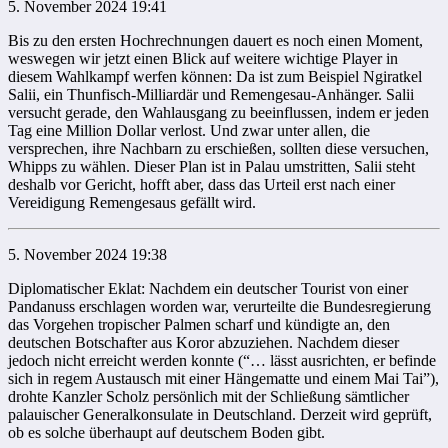
5. November 2024 19:41
Bis zu den ersten Hochrechnungen dauert es noch einen Moment,
weswegen wir jetzt einen Blick auf weitere wichtige Player in
diesem Wahlkampf werfen können: Da ist zum Beispiel Ngiratkel
Salii, ein Thunfisch-Milliardär und Remengesau-Anhänger. Salii
versucht gerade, den Wahlausgang zu beeinflussen, indem er jeden
Tag eine Million Dollar verlost. Und zwar unter allen, die
versprechen, ihre Nachbarn zu erschießen, sollten diese versuchen,
Whipps zu wählen. Dieser Plan ist in Palau umstritten, Salii steht
deshalb vor Gericht, hofft aber, dass das Urteil erst nach einer
Vereidigung Remengesaus gefällt wird.
5. November 2024 19:38
Diplomatischer Eklat: Nachdem ein deutscher Tourist von einer
Pandanuss erschlagen worden war, verurteilte die Bundesregierung
das Vorgehen tropischer Palmen scharf und kündigte an, den
deutschen Botschafter aus Koror abzuziehen. Nachdem dieser
jedoch nicht erreicht werden konnte (“… lässt ausrichten, er befinde
sich in regem Austausch mit einer Hängematte und einem Mai Tai”),
drohte Kanzler Scholz persönlich mit der Schließung sämtlicher
palauischer Generalkonsulate in Deutschland. Derzeit wird geprüft,
ob es solche überhaupt auf deutschem Boden gibt.