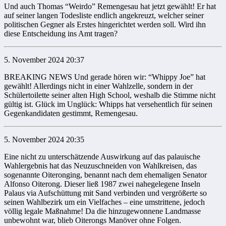
Und auch Thomas “Weirdo” Remengesau hat jetzt gewählt! Er hat
auf seiner langen Todesliste endlich angekreuzt, welcher seiner
politischen Gegner als Erstes hingerichtet werden soll. Wird ihn
diese Entscheidung ins Amt tragen?
5. November 2024 20:37
BREAKING NEWS Und gerade hören wir: “Whippy Joe” hat
gewählt! Allerdings nicht in einer Wahlzelle, sondern in der
Schülertoilette seiner alten High School, weshalb die Stimme nicht
gültig ist. Glück im Unglück: Whipps hat versehentlich für seinen
Gegenkandidaten gestimmt, Remengesau.
5. November 2024 20:35
Eine nicht zu unterschätzende Auswirkung auf das palauische
Wahlergebnis hat das Neuzuschneiden von Wahlkreisen, das
sogenannte Oiteronging, benannt nach dem ehemaligen Senator
Alfonso Oiterong. Dieser ließ 1987 zwei nahegelegene Inseln
Palaus via Aufschüttung mit Sand verbinden und vergrößerte so
seinen Wahlbezirk um ein Vielfaches – eine umstrittene, jedoch
völlig legale Maßnahme! Da die hinzugewonnene Landmasse
unbewohnt war, blieb Oiterongs Manöver ohne Folgen.