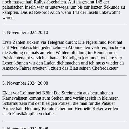
noch massenhaft Rallys abgehalten. Auf insgesamt 145 der
palauischen Inseln war er unterwegs, um bis zur letzten Sekunde zu
kämpfen. Das ist Rekord! Auch wenn 143 der Inseln unbewohnt
waren.
5. November 2024 20:10
Erste Zahlen sickern via Telegram durch: Die Ngerulmud Post hat
laut Medienberichten jeden zehnten Abonnenten verloren, nachdem
die Zeitung erstmals auf eine Wahlempfehlung im Rennen ums
Präsidentenamt verzichtet hatte. “Kündigen jetzt noch weitere vier
Leser, können wir den Laden dichtmachen und ich muss wieder als
Amazon-Fahrer arbeiten”, zitiert das Blatt seinen Chefredakteur.
5. November 2024 20:08
Eklat vor Lohmar bei Köln: Die Streitmacht aus betrunkenen
Karnevalisten kommt zum Stehen und verfängt sich in kleineren
Scharmützeln mit der hiesigen Polizei, die man für die Palauer
Armee hält. Henning Krautmacher und Henriette Reker werden
nach Faustkämpfen verhaftet.
5. November 2024 20:08