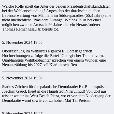
Welche Rolle spielt das Alter der beiden Präsidentschaftskandidaten
bei der Wahlentscheidung? Angesichts der durchschnittlichen
Lebenserwartung von Männern im Südseeparadies (66,3 Jahre) eine
nicht unerhebliche: Präsident Surangel Whipps Jr. ist bei einer
möglichen zweiten Amtszeit 56 Jahre alt, sein Herausforderer
Thomas Remengesau Jr. bereits tot.
5. November 2024 19:55
Überraschung im Wahlkreis Ngalkol II: Dort liegt ersten
Hochrechnungen zufolge die Partei “Georgischer Traum” vorn.
Unabhängige Wahlbeobachter sprechen von einem Wunder, eine
Neuauszählung bis 2027 soll Klarheit schaffen.
5. November 2024 19:50
Starkes Zeichen für die palauische Demokratie: Ex-Bundespräsident
Joachim Gauck fliegt in die Hauptstadt Ngerulmud! Von dort aus
reist er weiter ins West Beach Plaza, wo er vor dem Niedergang der
Demokratie warnt sowie vor zu hohen Mai-Tai-Preisen.
5. November 2024 19:47