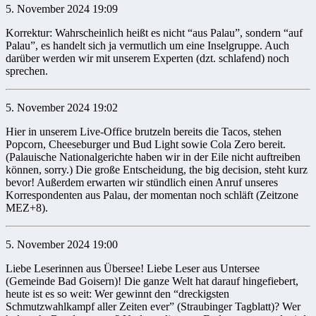
5. November 2024 19:09
Korrektur: Wahrscheinlich heißt es nicht “aus Palau”, sondern “auf
Palau”, es handelt sich ja vermutlich um eine Inselgruppe. Auch
darüber werden wir mit unserem Experten (dzt. schlafend) noch
sprechen.
5. November 2024 19:02
Hier in unserem Live-Office brutzeln bereits die Tacos, stehen
Popcorn, Cheeseburger und Bud Light sowie Cola Zero bereit.
(Palauische Nationalgerichte haben wir in der Eile nicht auftreiben
können, sorry.) Die große Entscheidung, the big decision, steht kurz
bevor! Außerdem erwarten wir stündlich einen Anruf unseres
Korrespondenten aus Palau, der momentan noch schläft (Zeitzone
MEZ+8).
5. November 2024 19:00
Liebe Leserinnen aus Übersee! Liebe Leser aus Untersee
(Gemeinde Bad Goisern)! Die ganze Welt hat darauf hingefiebert,
heute ist es so weit: Wer gewinnt den “dreckigsten
Schmutzwahlkampf aller Zeiten ever” (Straubinger Tagblatt)? Wer