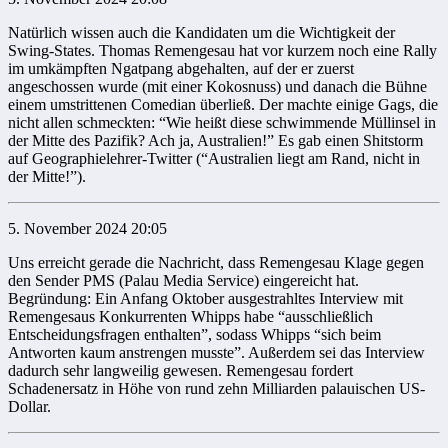
Natürlich wissen auch die Kandidaten um die Wichtigkeit der
Swing-States. Thomas Remengesau hat vor kurzem noch eine Rally
im umkämpften Ngatpang abgehalten, auf der er zuerst
angeschossen wurde (mit einer Kokosnuss) und danach die Bühne
einem umstrittenen Comedian überließ. Der machte einige Gags, die
nicht allen schmeckten: “Wie heißt diese schwimmende Müllinsel in
der Mitte des Pazifik? Ach ja, Australien!” Es gab einen Shitstorm
auf Geographielehrer-Twitter (“Australien liegt am Rand, nicht in
der Mitte!”).
5. November 2024 20:05
Uns erreicht gerade die Nachricht, dass Remengesau Klage gegen
den Sender PMS (Palau Media Service) eingereicht hat.
Begründung: Ein Anfang Oktober ausgestrahltes Interview mit
Remengesaus Konkurrenten Whipps habe “ausschließlich
Entscheidungsfragen enthalten”, sodass Whipps “sich beim
Antworten kaum anstrengen musste”. Außerdem sei das Interview
dadurch sehr langweilig gewesen. Remengesau fordert
Schadenersatz in Höhe von rund zehn Milliarden palauischen US-
Dollar.