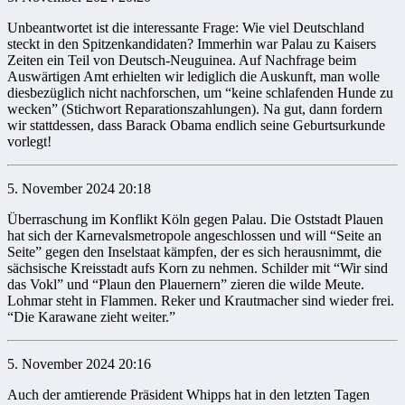
Unbeantwortet ist die interessante Frage: Wie viel Deutschland
steckt in den Spitzenkandidaten? Immerhin war Palau zu Kaisers
Zeiten ein Teil von Deutsch-Neuguinea. Auf Nachfrage beim
Auswärtigen Amt erhielten wir lediglich die Auskunft, man wolle
diesbezüglich nicht nachforschen, um “keine schlafenden Hunde zu
wecken” (Stichwort Reparationszahlungen). Na gut, dann fordern
wir stattdessen, dass Barack Obama endlich seine Geburtsurkunde
vorlegt!
5. November 2024 20:18
Überraschung im Konflikt Köln gegen Palau. Die Oststadt Plauen
hat sich der Karnevalsmetropole angeschlossen und will “Seite an
Seite” gegen den Inselstaat kämpfen, der es sich herausnimmt, die
sächsische Kreisstadt aufs Korn zu nehmen. Schilder mit “Wir sind
das Vokl” und “Plaun den Plauernern” zieren die wilde Meute.
Lohmar steht in Flammen. Reker und Krautmacher sind wieder frei.
“Die Karawane zieht weiter.”
5. November 2024 20:16
Auch der amtierende Präsident Whipps hat in den letzten Tagen