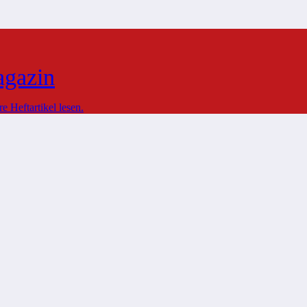
agazin
 Heftartikel lesen.