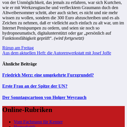
von der Unmöglichkeit, das jemals zu erfahren, war sich Kurtchen,
wie er mit Werkzeugtasche und verflecktem Graumann duch den
Altweibersommer schritt, aber auch sicher, es nicht und nie mehr
wissen zu wollen, sondern die 300 Euro abzuschreiben und es als
Zeichen zu nehmen, daß er vielleicht auch einfach zu alt war, um im
Internet Penispumpen zu ordern, und seien sie noch so
hydropneumatisch, digitalunterstützt oder gar „persönlich auf
Funktionsfähigkeit geprüft“.
(wird fortgesetzt)
Beitragsnavigation
Rürup am Freitag
Aus dem aktuellen Heft: die Autorenwerkstatt mit Josef Joffe
Ähnliche Beiträge
Friedrich Merz: eine umgekehrte Furzgrundel?
Erste Frau an der Spitze der UN?
Der Sonntagscartoon von Holger Weyrauch
Online-Rubriken
Vom Fachmann für Kenner
Humorkritik