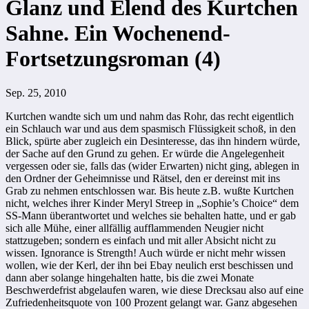
Glanz und Elend des Kurtchen
Sahne. Ein Wochenend-
Fortsetzungsroman (4)
Sep. 25, 2010
Kurtchen wandte sich um und nahm das Rohr, das recht eigentlich
ein Schlauch war und aus dem spasmisch Flüssigkeit schoß, in den
Blick, spürte aber zugleich ein Desinteresse, das ihn hindern würde,
der Sache auf den Grund zu gehen. Er würde die Angelegenheit
vergessen oder sie, falls das (wider Erwarten) nicht ging, ablegen in
den Ordner der Geheimnisse und Rätsel, den er dereinst mit ins
Grab zu nehmen entschlossen war. Bis heute z.B. wußte Kurtchen
nicht, welches ihrer Kinder Meryl Streep in „Sophie’s Choice“ dem
SS-Mann überantwortet und welches sie behalten hatte, und er gab
sich alle Mühe, einer allfällig aufflammenden Neugier nicht
stattzugeben; sondern es einfach und mit aller Absicht nicht zu
wissen. Ignorance is Strength! Auch würde er nicht mehr wissen
wollen, wie der Kerl, der ihn bei Ebay neulich erst beschissen und
dann aber solange hingehalten hatte, bis die zwei Monate
Beschwerdefrist abgelaufen waren, wie diese Drecksau also auf eine
Zufriedenheitsquote von 100 Prozent gelangt war. Ganz abgesehen