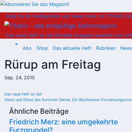
Zum
Alles für Ihr Heißgetränk und vieles mehr: im TITANIC-S
Inhalt
springen
Das neue Heft ist da!
Aktuelle Ausgabe ansehen und onli
Abo
Shop
Das aktuelle Heft
Rubriken
News
Rürup am Freitag
Sep. 24, 2010
Beitragsnavigation
Das neue Heft ist da!
Glanz und Elend des Kurtchen Sahne. Ein Wochenend-Fortsetzungsrom
Ähnliche Beiträge
Friedrich Merz: eine umgekehrte
Furzgrundel?