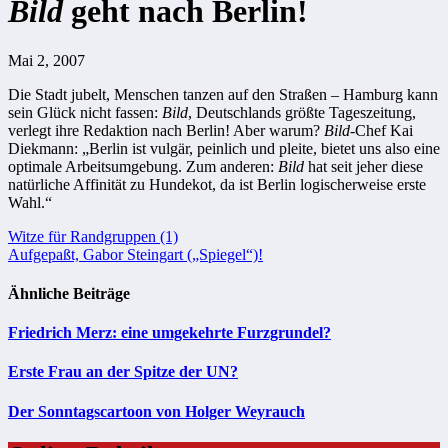
Bild
geht nach Berlin!
Mai 2, 2007
Die Stadt jubelt, Menschen tanzen auf den Straßen – Hamburg kann
sein Glück nicht fassen:
Bild
, Deutschlands größte Tageszeitung,
verlegt ihre Redaktion nach Berlin! Aber warum?
Bild
-Chef Kai
Diekmann: „Berlin ist vulgär, peinlich und pleite, bietet uns also eine
optimale Arbeitsumgebung. Zum anderen:
Bild
hat seit jeher diese
natürliche Affinität zu Hundekot, da ist Berlin logischerweise erste
Wahl.“
Beitragsnavigation
Witze für Randgruppen (1)
Aufgepaßt, Gabor Steingart („Spiegel“)!
Ähnliche Beiträge
Friedrich Merz: eine umgekehrte Furzgrundel?
Erste Frau an der Spitze der UN?
Der Sonntagscartoon von Holger Weyrauch