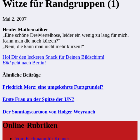
Witze für Randgruppen (1)
Mai 2, 2007
Heute: Mathematiker
„Eine schöne Dreiviertelhose, leider ein wenig zu lang für mich.
Kann man die noch kürzen?“
„Nein, die kann man nicht mehr kürzen!“
Beitragsnavigation
Hol Dir den leckeren Snack für Deinen Bildschirm!
Bild
geht nach Berlin!
Ähnliche Beiträge
Friedrich Merz: eine umgekehrte Furzgrundel?
Erste Frau an der Spitze der UN?
Der Sonntagscartoon von Holger Weyrauch
Online-Rubriken
Vom Fachmann für Kenner