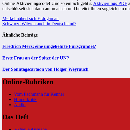
Online-Aktivierungscode! Und so einfach geht’s:
Aktivierungs-PDF
a
entschlüsselt sich dann automatisch und bereitet Ihnen sogleich ein u
Beitragsnavigation
Merkel nähert sich Erdogan an
Schwarze Witwen auch in Deutschland?
Ähnliche Beiträge
Friedrich Merz: eine umgekehrte Furzgrundel?
Erste Frau an der Spitze der UN?
Der Sonntagscartoon von Holger Weyrauch
Online-Rubriken
Vom Fachmann für Kenner
Humorkritik
Audio
Das Heft
Aktuelle Ausgabe