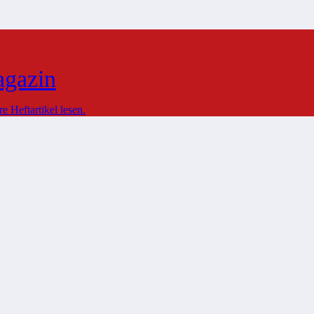
agazin
 Heftartikel lesen.