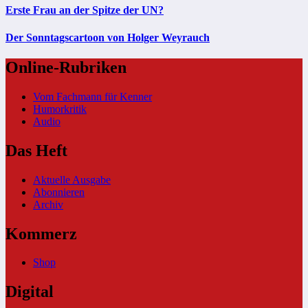
Erste Frau an der Spitze der UN?
Der Sonntagscartoon von Holger Weyrauch
Online-Rubriken
Vom Fachmann für Kenner
Humorkritik
Audio
Das Heft
Aktuelle Ausgabe
Abonnieren
Archiv
Kommerz
Shop
Digital