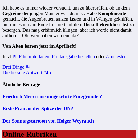
Ich habe es immer wieder versucht, um zu überprüfen, ob an dem
Gegreine
der jungen Männer was dran ist. Habe
Komplimente
gemacht, die Augenbrauen tanzen lassen und in Wangen gekniffen,
nur um es mir am Ende frustriert auf dem
Diskothekenklo
selbst zu
besorgen. Das mag erbärmlich klingen, aber ich werde nicht damit
aufhören. Oh, wen haben wir denn da?
Von Alten lernen jetzt im Aprilheft!
Jetzt
PDF herunterladen
,
Printausgabe bestellen
oder
Abo testen
.
Beitragsnavigation
Drei Dinge #4
Die bessere Antwort #45
Ähnliche Beiträge
Friedrich Merz: eine umgekehrte Furzgrundel?
Erste Frau an der Spitze der UN?
Der Sonntagscartoon von Holger Weyrauch
Online-Rubriken