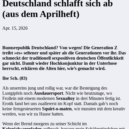
Deutschland schlafft sich ab
(aus dem Aprilheft)
Apr. 15, 2026
Bumsrepublik Deutschland? Von wegen! Die Generation Z
treibt »es« seltener und später als die Generationen vor ihr. Das
schmeckt der traditionell sexpositiven deutschen Öffentlichkeit
gar nicht. Damit wieder Hochkonjunktur in der Unterhose
herrscht, erklären die Alten hier, wie’s gemacht wird.
Ilse Sch. (83)
Als unsereins jung und rollig war, war die Besteigung des
Lustgipfels noch
Ausdauersport
. Nicht wie heutzutage, wo
Frollein mit einem modernen
Sexualtoy
in drei Minuten fertig ist.
Erotik fand bei uns zuallererst im Kopf statt. Damals gab’s noch
keine ferngesteuerten
Squirt-o-maten
, wir mussten mit dem kreativ
werden, was wir zu Hause hatten.
Wenn der Bernd morgens zu seiner Schicht im
Kolonialwarenladen
aufbrach, begann mein Schäferstündchen mit