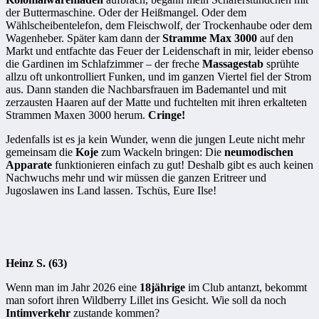
der Buttermaschine. Oder der Heißmangel. Oder dem
Wählscheibentelefon, dem Fleischwolf, der Trockenhaube oder dem
Wagenheber. Später kam dann der
Stramme Max 3000
auf den
Markt und entfachte das Feuer der Leidenschaft in mir, leider ebenso
die Gardinen im Schlafzimmer – der freche
Massagestab
sprühte
allzu oft unkontrolliert Funken, und im ganzen Viertel fiel der Strom
aus. Dann standen die Nachbarsfrauen im Bademantel und mit
zerzausten Haaren auf der Matte und fuchtelten mit ihren erkalteten
Strammen Maxen 3000 herum.
Cringe!
Jedenfalls ist es ja kein Wunder, wenn die jungen Leute nicht mehr
gemeinsam die
Koje
zum Wackeln bringen: Die
neumodischen
Apparate
funktionieren einfach zu gut! Deshalb gibt es auch keinen
Nachwuchs mehr und wir müssen die ganzen Eritreer und
Jugoslawen ins Land lassen. Tschüs, Eure Ilse!
Heinz S. (63)
Wenn man im Jahr 2026 eine
18jährige
im Club antanzt, bekommt
man sofort ihren Wildberry Lillet ins Gesicht. Wie soll da noch
Intimverkehr
zustande kommen?