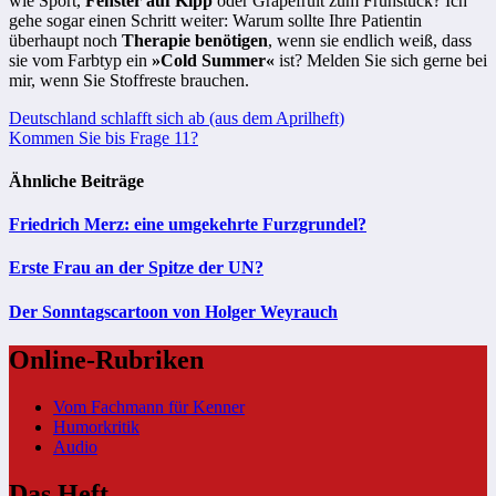
wie Sport,
Fenster auf Kipp
oder Grapefruit zum Frühstück? Ich
gehe sogar einen Schritt weiter: Warum sollte Ihre Patientin
überhaupt noch
Therapie benötigen
, wenn sie endlich weiß, dass
sie vom Farbtyp ein
»Cold Summer«
ist? Melden Sie sich gerne bei
mir, wenn Sie Stoffreste brauchen.
Beitragsnavigation
Deutschland schlafft sich ab (aus dem Aprilheft)
Kommen Sie bis Frage 11?
Ähnliche Beiträge
Friedrich Merz: eine umgekehrte Furzgrundel?
Erste Frau an der Spitze der UN?
Der Sonntagscartoon von Holger Weyrauch
Online-Rubriken
Vom Fachmann für Kenner
Humorkritik
Audio
Das Heft