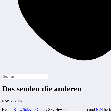
Das senden die anderen
Nov. 2, 2007
Heute:
RTL
,
Spiegel Online
, Sky News (
hier
und
dort
) und
N24
beri