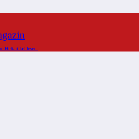
agazin
 Heftartikel lesen.