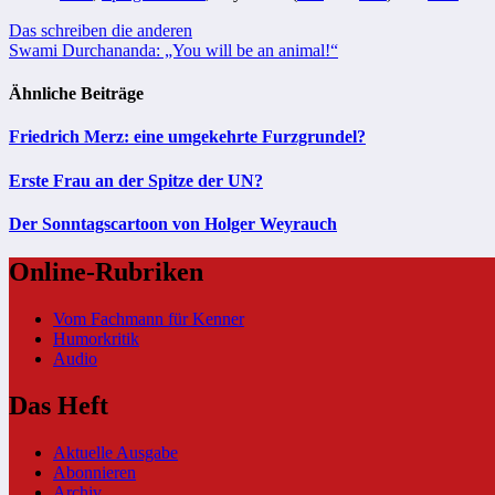
Beitragsnavigation
Das schreiben die anderen
Swami Durchananda: „You will be an animal!“
Ähnliche Beiträge
Friedrich Merz: eine umgekehrte Furzgrundel?
Erste Frau an der Spitze der UN?
Der Sonntagscartoon von Holger Weyrauch
Online-Rubriken
Vom Fachmann für Kenner
Humorkritik
Audio
Das Heft
Aktuelle Ausgabe
Abonnieren
Archiv