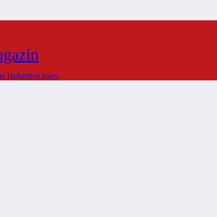
agazin
 Heftartikel lesen.