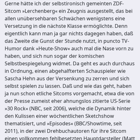
Gerne hätte ich der selbstironisch gemeinten ZDF-
Sitcom »Lerchenberg« ein Zeugnis ausgestellt, das bei
allen unübersehbaren Schwächen wenigstens eine
Versetzung in die nächste Klasse ermöglichte. Denn
eigentlich kann man ja gar nichts dagegen haben, daß
das Zweite die Gunst der Stunde nutzt, in puncto TV-
Humor dank »Heute-Show« auch mal die Nase vorn zu
haben, und sich nun sogar der komischen
Selbstbespiegelung widmet. Da geht es auch durchaus
in Ordnung, einen abgehalfterten Schauspieler wie
Sascha Hehn aus der Versenkung zu zerren und sich
selbst spielen zu lassen. Daß und wie das geht, haben
ja nun schon etliche Sitcoms vorgemacht, etwa die von
der Presse zumeist eher ahnungslos zitierte US-Serie
»30 Rock« (NBC, seit 2006), welche die Dynamik hinter
den Kulissen einer wöchentlichen Sketchshow
thematisiert, und »Episodes« (BBC/Showtime, seit
2011), in der zwei Drehbuchautoren für ihre Sitcom
einen vollkommen fehlbesetzten Hauptdarsteller (Matt