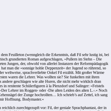
m Feuilleton (wenngleich die Erkenntnis, daß Fil sehr lustig ist, bei
phisch grundierten Roman aufgeschlagen, »Pullern im Stehn – Die
eten Jungen, der, obwohl von allerlei Instanzen der Reformpädagogik
n hat man die »sonnige hohle Deppenzeit« der Jugend so rührend, so
 der weltweise, sprachverliebte Onkel Fil erzählt. Mit großer Wärme
esten waren die Lehrer. Was wollten sie? Sie funkelten mit ihren
ers andere geschlagen wie alte Huren, die nicht mehr wirklich dran
 in renitente Schülerfiguren à la Plenzdorf und Salinger: »Feistels
›Der Lehrer im Roggen‹ oder ›Die alten Leiden des alten L.‹.« Noch
Zehennägel der Zunge hochrollten… Ich schrieb’s auf Zettel, ich sang
s mir Hoffnung. Bodymaster.«
eichlich zurechtgezupft vor: Fil, der geniale Sprachphantast, der in