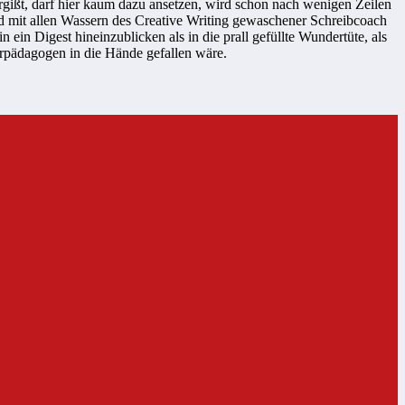
gißt, darf hier kaum dazu ansetzen, wird schon nach wenigen Zeilen
nd mit allen Wassern des Creative Writing gewaschener Schreibcoach
in ein Digest hineinzublicken als in die prall gefüllte Wundertüte, als
urpädagogen in die Hände gefallen wäre.