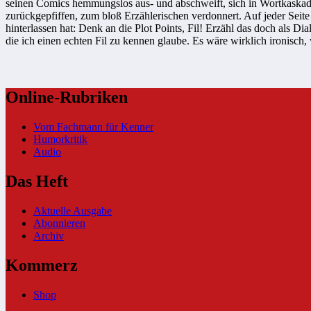
seinen Comics hemmungslos aus- und abschweift, sich in Wortkaskade
zurückgepfiffen, zum bloß Erzählerischen verdonnert. Auf jeder Seit
hinterlassen hat: Denk an die Plot Points, Fil! Erzähl das doch als Dial
die ich einen echten Fil zu kennen glaube. Es wäre wirklich ironisc
Online-Rubriken
Vom Fachmann für Kenner
Humorkritik
Audio
Das Heft
Aktuelle Ausgabe
Abonnieren
Archiv
Kommerz
Shop