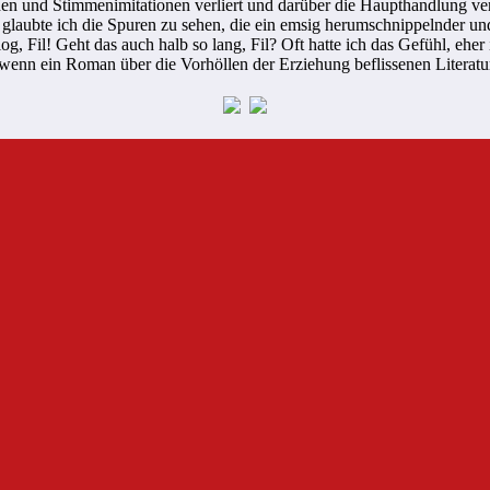
n und Stimmenimitationen verliert und darüber die Haupthandlung ver
e glaubte ich die Spuren zu sehen, die ein emsig herumschnippelnder u
og, Fil! Geht das auch halb so lang, Fil? Oft hatte ich das Gefühl, eher 
h, wenn ein Roman über die Vorhöllen der Erziehung beflissenen Literat