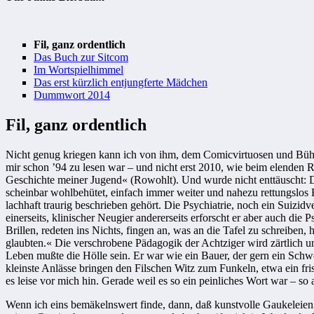
Fil, ganz ordentlich
Das Buch zur Sitcom
Im Wortspielhimmel
Das erst kürzlich entjungferte Mädchen
Dummwort 2014
Fil, ganz ordentlich
Nicht genug kriegen kann ich von ihm, dem Comicvirtuosen und Bühnenf
mir schon ’94 zu lesen war – und nicht erst 2010, wie beim elenden 
Geschichte meiner Jugend« (Rowohlt). Und wurde nicht enttäuscht: Di
scheinbar wohlbehütet, einfach immer weiter und nahezu rettungslos 
lachhaft traurig beschrieben gehört. Die Psychiatrie, noch ein Suizid
einerseits, klinischer Neugier andererseits erforscht er aber auch di
Brillen, redeten ins Nichts, fingen an, was an die Tafel zu schreiben,
glaubten.« Die verschrobene Pädagogik der Achtziger wird zärtlich und
Leben mußte die Hölle sein. Er war wie ein Bauer, der gern ein Sch
kleinste Anlässe bringen den Filschen Witz zum Funkeln, etwa ein fri
es leise vor mich hin. Gerade weil es so ein peinliches Wort war – s
Wenn ich eins bemäkelnswert finde, dann, daß kunstvolle Gaukeleien di