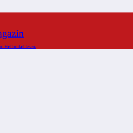
agazin
 Heftartikel lesen.