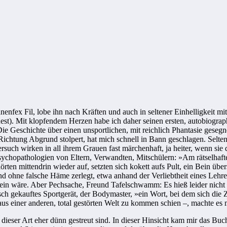
ex Fil, lobe ihn nach Kräften und auch in seltener Einhelligkeit mit de
Rest). Mit klopfendem Herzen habe ich daher seinen ersten, autobiogra
e Geschichte über einen unsportlichen, mit reichlich Phantasie gesegn
Richtung Abgrund stolpert, hat mich schnell in Bann geschlagen. Selte
versuch wirken in all ihrem Grauen fast märchenhaft, ja heiter, wenn sie
e Psychopathologien von Eltern, Verwandten, Mitschülern: »Am rätselhaft
 hörten mittendrin wieder auf, setzten sich kokett aufs Pult, ein Bein üb
 ohne falsche Häme zerlegt, etwa anhand der Verliebtheit eines Lehrers
wein wäre. Aber Pechsache, Freund Tafelschwamm: Es hieß leider nicht 
sch gekauftes Sportgerät, der Bodymaster, »ein Wort, bei dem sich die 
o aus einer anderen, total gestörten Welt zu kommen schien –, machte e
eser Art eher dünn gestreut sind. In dieser Hinsicht kam mir das Buch r