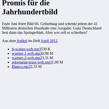
Promis für die
Jahrhundertbild
Ende Juni feiert Bild 60. Geburtstag und schenkt jedem der 41
Millionen deutschen Haushalte eine Ausgabe. Ganz Deutschland
liest dann das Springerblatt. Aber wer soll es schreiben?
Aus dem
Artikel
im Heft
April 2012
.
fr-walser-web.mp3
539 K
wagner-1-web.mp3
0,98 M
wagner-2-web.mp3
3,31 M
sekretariat-grass-web.mp3
1,09 M
Blanco.mp3
2,33 M