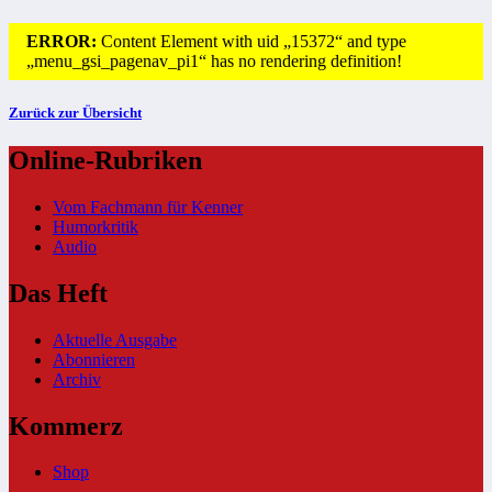
ERROR:
Content Element with uid „15372“ and type
„menu_gsi_pagenav_pi1“ has no rendering definition!
Zurück zur Übersicht
Online-Rubriken
Vom Fachmann für Kenner
Humorkritik
Audio
Das Heft
Aktuelle Ausgabe
Abonnieren
Archiv
Kommerz
Shop