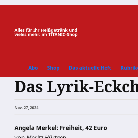
Zum
Inhalt
springen
Alles für Ihr Heißgetränk und
vieles mehr: im TITANIC-Shop
Abo
Shop
Das aktuelle Heft
Rubrik
Das Lyrik-Eckc
Nov. 27, 2024
Angela Merkel: Freiheit, 42 Euro
von
Moritz Hürtgen