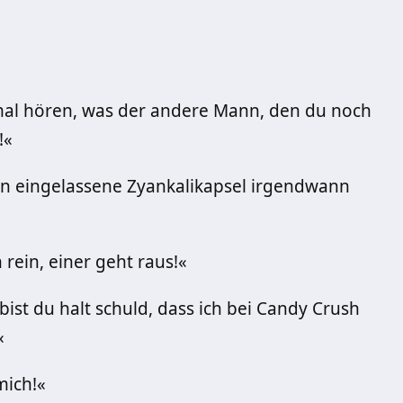
 mal hören, was der andere Mann, den du noch
!«
ahn eingelassene Zyankalikapsel irgendwann
rein, einer geht raus!«
ist du halt schuld, dass ich bei Candy Crush
«
mich!«