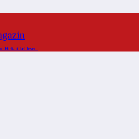
agazin
 Heftartikel lesen.