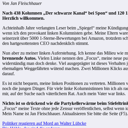
Von Jan Fleischhauer
Nach 438 Kolumnen „Der schwarze Kanal“ bei Spon“ und 120 156 
Herzlich willkommen.
Achteinhalb Jahre verlangten Leser beim „Spiegel“ meine Kündigung
wenn ich den provokant linken Kolumnisten gebe. Meine Eltern ware
seinerzeit über 5000 1-Sterne-Bewertungen bei Amazon, trotzdem schm
den hartgesottensten CEO nachdenklich stimmt.
Nun aber zu meiner linken Auferstehung. Ich kenne das Milieu wie 
brennende Autos.
Vielen Linke nennen den „Focus“, meine neue publi
widerständig man doch denke. Viel ausgeprägter ist dieses Verhalten
ehemaligen Weggefährten wütend machen. Zwei Millionen Klicks aus 
darauf.
Es ist nicht bequem, meine linken Positionen zu vertreten. Millione
noch die jungen Dinger. Für viele linke Kolumnistinnen bin ich als r
mir, auf der Suche nach väterlichem Rat. Auch mein Vater war links.
Nichts ist so drückend wie die Partykellerwärme beim Stiefeltrin
„Focus“ meine Texte ohne jede Zensur veröffentlichen, selbst wenn ich
Mein Name ist Jan Fleischhauer. Aktualisieren Sie bitte die Seite (F5).
Beitragsnavigation
Politiker reagieren auf Mord an Walter Lübcke