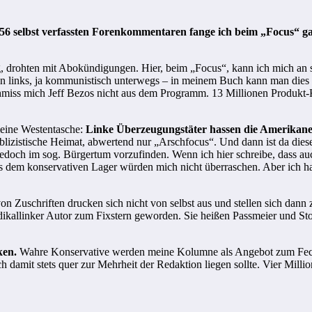
selbst verfassten Forenkommentaren fange ich beim „Focus“ ganz
, drohten mit Abokündigungen. Hier, beim „Focus“, kann ich mich an 
n links, ja kommunistisch unterwegs – in meinem Buch kann man dies 
iss mich Jeff Bezos nicht aus dem Programm. 13 Millionen Produkt-Kli
meine Westentasche:
Linke Überzeugungstäter hassen die Amerikane
zistische Heimat, abwertend nur „Arschfocus“. Und dann ist da dieser
 jedoch im sog. Bürgertum vorzufinden. Wenn ich hier schreibe, dass a
dem konservativen Lager würden mich nicht überraschen. Aber ich hal
n von Zuschriften drucken sich nicht von selbst aus und stellen sich 
adikallinker Autor zum Fixstern geworden. Sie heißen Passmeier und St
ken.
Wahre Konservative werden meine Kolumne als Angebot zum Fechtd
 damit stets quer zur Mehrheit der Redaktion liegen sollte. Vier Millio