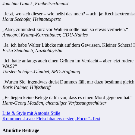
Joachim Gauck, Freiheitsextremist
„Jetzt, wo sich dieser – wie heißt das noch? – ach, ja: Rechtsextre
Horst Seehofer, Heimatexperte
„Also, zumindest kurz vor Wahlen sollte man so etwas verbieten.“
Annegret Kramp-Karrenbauer, CDU-Nahles
„Ja, ich habe Walter Lübcke mit auf dem Gewissen. Kleiner Scherz! 
Erika Steinbach, Nazilobbyistin
„Ich hatte anfangs auch einen Grünen im Verdacht – aber jetzt rudere
WAS?“
Torsten Schäfer-Gümbel, SPD-Hoffnung
„Warten Sie, irgendwas dreist Dummes fällt mir dazu bestimmt gleich 
Boris Palmer, Hilfssheriff
„Es liegen keine Belege dafür vor, dass es einen Mord gegeben hat.“
Hans-Georg Maaßen, ehemaliger Verfassungsschützer
Beitragsnavigation
Life & Style mit Antonia Stille
Kolumnen-Leak: Fleischhauers erster „Focus“-Text
Ähnliche Beiträge