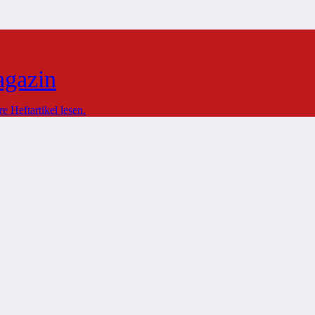
agazin
 Heftartikel lesen.