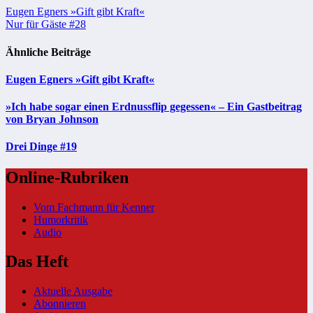
Beitragsnavigation
Eugen Egners »Gift gibt Kraft«
Nur für Gäste #28
Ähnliche Beiträge
Eugen Egners »Gift gibt Kraft«
»Ich habe sogar einen Erdnussflip gegessen« – Ein Gastbeitrag
von Bryan Johnson
Drei Dinge #19
Online-Rubriken
Vom Fachmann für Kenner
Humorkritik
Audio
Das Heft
Aktuelle Ausgabe
Abonnieren