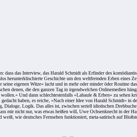
sen: dass das Interview, das Harald Schmidt als Erfinder des komödia
nlos herunterklischierte Geschichte um den weltfremden Erben eines Zeit
ber seine eigenen Witze« lacht und in mehr oder minder öder Routine das
schen denen, die den ganzen Tag in irgendwelchen Onlinemedien hänge
ollen.« Und dann schlechtestenfalls »Labaule & Erben« zu sehen krieg
en gedacht haben, es reiche, »Nach einer Idee von Harald Schmidt« in 
Dialoge, Logik. Das alles ist, zwischen seriell idiotischen Drehbuchei
ss mir nicht nur, was etwas heißen will, Uwe Ochsenknecht in der Haup
d weiß, wie deutsches Fernsehen funktioniert, meta-satirisch auf Bloßst