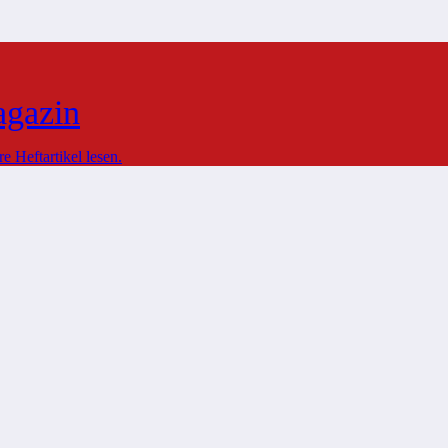
agazin
 Heftartikel lesen.