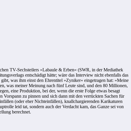
ntischen TV-Sechsteilers »Labaule & Erben« (SWR, in der Mediathek
ungsverlags entschädigt hätte; wäre das Interview nicht ebenfalls das
 gibt, was ihm einst den Ehrentitel »Zyniker« eingetragen hat: »Meine
n, was meiner Meinung nach fünf Leute sind, und den 80 Millionen,
en, eine Produktion, bei der, wenn die erste Folge etwas besagt
den Vorspann zu pinnen und sich dann mit den verrückten Sachen für
nfällen (oder eher Nichteinfällen), knallchargierenden Karikaturen
trolle leid tat, sondern auch der Verdacht kam, das Ganze sei von
ellung berechnet.