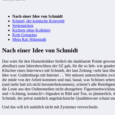
Nach einer Idee von Schmidt
Köppel, der komische Konvertit
Serienpicken
Kichern ohne Kollektiv
Kein Genazino
Mein Rat: Hilsenrath
Nach einer Idee von Schmidt
Das wäre für den Humorkritiker freilich die dankbarste Pointe gewe
abrufbar) zum Jahresbeschluss der SZ gab, für die so lieb- wie gnade
Klischee eines Interviews mit Schmidt, der laut Zeitung »sehr laut ü
Idee war: Guldenburgs mit Internet … Wir müssen unterscheiden zwi
die müde von der Arbeit kommen und mal, banal, was Schönes sehen w
(und mehr hab ich nicht herunterbekommen), scheint’s alle Beteiligt
die Leute aus den Onlinemedien nicht abzugeben: Figurenentwicklung, 
und »Achtung, komisch!«-Signalen in Bild und Ton, so jämmerlich, da
Schmidt, der privat natürlich angelsächsische Qualitätsware schaut un
Und das will ich natürlich nicht mit Zynismus verwechseln.