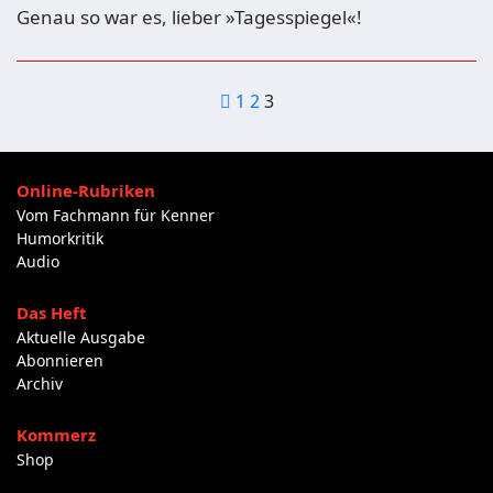
Genau so war es, lieber »Tagesspiegel«!
Seitennummer
1
2
3
der
Beiträge
Online-Rubriken
Vom Fachmann für Kenner
Humorkritik
Audio
Das Heft
Aktuelle Ausgabe
Abonnieren
Archiv
Kommerz
Shop